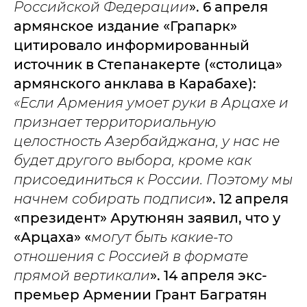
Российской Федерации
». 6 апреля
армянское издание «Грапарк»
цитировало информированный
источник в Степанакерте («столица»
армянского анклава в Карабахе):
«Если Армения умоет руки в Арцахе и
признает территориальную
целостность Азербайджана, у нас не
будет другого выбора, кроме как
присоединиться к России. Поэтому мы
начнем собирать подписи
». 12 апреля
«президент» Арутюнян заявил, что у
«Арцаха» «
могут быть какие-то
отношения с Россией в формате
прямой вертикали
». 14 апреля экс-
премьер Армении Грант Багратян