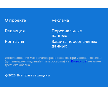
О проекте
Реклама
Редакция
Персональные
данные
Контакты
Защита персональных
данных
Использование материалов разрешается при условии ссылки
(для интернет-изданий - гиперссылки) на "
Диалог.ua
" не ниже
третьего абзаца.
� 2026,
Все права защищены.