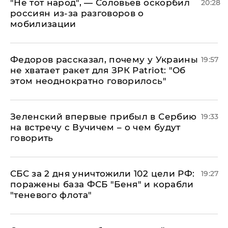
​"Не тот народ", — Соловьев оскорбил
20:28
россиян из-за разговоров о
мобилизации
Федоров рассказал, почему у Украины
19:57
не хватает ракет для ЗРК Patriot: "Об
этом неоднократно говорилось"
Зеленский впервые прибыл в Сербию
19:33
на встречу с Вучичем – о чем будут
говорить
СБС за 2 дня уничтожили 102 цели РФ:
19:27
поражены база ФСБ "Беня" и корабли
"теневого флота"