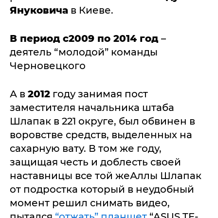
Януковича
в Киеве.
В период с2009 по 2014 год
–
деятель “молодой” команды
Черновецкого
А в
2012
году занимая пост
заместителя начальника штаба
Шлапак в 221 округе, был обвинен в
воровстве средств, выделенных на
сахарную вату. В том же году,
защищая честь и доблесть своей
наставницы все той жеАллы Шлапак
от подростка который в неудобный
момент решил снимать видео,
пытался
“отжать” планшет
“ASUS TF-