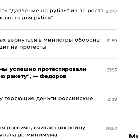
ь "давление на рубль" из-за роста
22:47
новость для рубля"
ах вернуться в министры обороны
21:59
дит на протесты
я мы успешно протестировали
21:53
ю ракету", — Федоров
му теряющие деньги российские
21:19
а
оля россиян, считающих войну
20:52
 упала до минимума
М