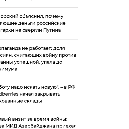
орский объяснил, почему
яющие деньги российские
гархи не свергли Путина
опаганда не работает: доля
сиян, считающих войну против
аины успешной, упала до
нимума
боту надо искать новую", – в РФ
dberries начал закрывать
кованные склады
вый визит за время войны:
ва МИД Азербайджана приехал