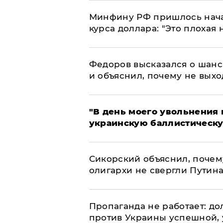
Минфину РФ пришлось начат
курса доллара: "Это плохая 
Федоров высказался о шанс
и объяснил, почему не выхо
​"В день моего увольнени
украинскую баллистическу
Сикорский объяснил, поче
олигархи не свергли Путин
​Пропаганда не работает: д
против Украины успешной,