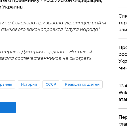
а его преемнику - Российской Федерации,
е Украины.
Сик
нина Соколова призывала украинцев выйти
тер
о языкового законопроекта "слуга народа"
оли
​Пр
нтервью Дмитрия Гордона с Натальей
рос
звала соотечественников не смотреть
Укр
ми
краины
История
СССР
Реакция соцсетей
"Ра
Wil
ата
Пер
гла