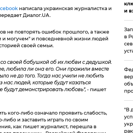
клю
cebook
написала украинская журналистка и
и в
передает Диалог.UA.
Зап
ов не повторять ошибок прошлого, а также
в Р
м и могучем" и повседневной жизни людей
сев
сторией своей семьи.
уст
со своей бабушкой об их любви с дедушкой.
ее, любила ли она его. Они прожили вместе
Фед
было не до того. Тогда нас учили не любить
вер
з нас людей, которые будут казаться
объ
е будут демонстрировать любовь",
- пишет
про
​"В
ть кого-либо означало проявить слабость,
усп
-либо и заставить играть по своим
укр
ния, как пишет журналист, перешла в
рак