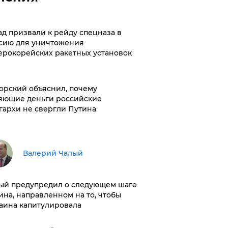
ад призвали к рейду спецназа в
сию для уничтожения
ерокорейских ракетных установок
орский объяснил, почему
яющие деньги российские
гархи не свергли Путина
Валерий Чалый
ый предупредил о следующем шаге
ина, направленном на то, чтобы
аина капитулировала