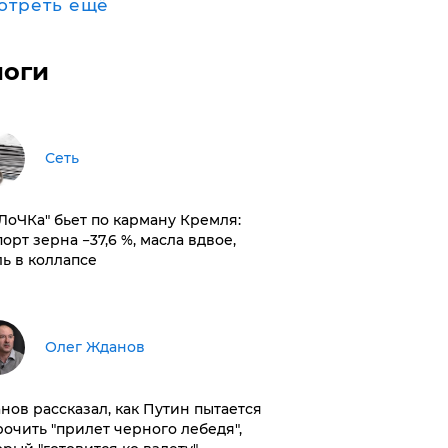
отреть ещё
логи
Сеть
оЛоЧКа" бьет по карману Кремля:
орт зерна −37,6 %, масла вдвое,
ль в коллапсе
Олег Жданов
нов рассказал, как Путин пытается
рочить "прилет черного лебедя",