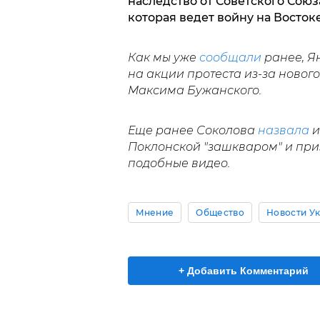
наследство от Советского Союз
которая ведет войну на Восток
Как мы уже
сообщали
ранее, Я
на акции протеста из-за новог
Максима Бужанского.
Еще ранее Соколова
назвала
и
Поклонской "зашкваром" и при
подобные видео.
Мнение
Общество
Новости У
+ Добавить Комментарий