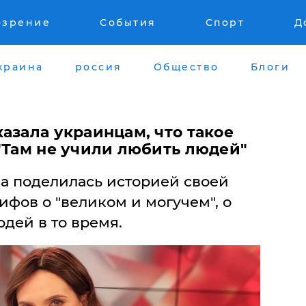
озрение
События
Спорт
Д
краина
россия
Общество
Блоги
азала украинцам, что такое
"Там не учили любить людей"
а поделилась историей своей
ифов о "великом и могучем", о
дей в то время.