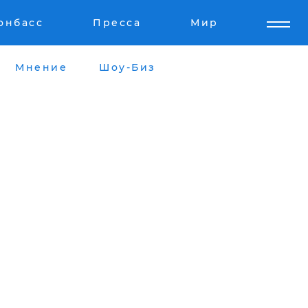
онбасс
Пресса
Мир
Мнение
Шоу-Биз