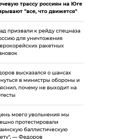
чевую трассу россиян на Юге
зрывают "все, что движется"
ад призвали к рейду спецназа
оссию для уничтожения
ерокорейских ракетных
ановок
оров высказался о шансах
нуться в министры обороны и
яснил, почему не выходит на
тесты
 день моего увольнения мы
ешно протестировали
аинскую баллистическую
ету", — Федоров