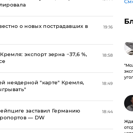
См
улировала
Б
известно о новых пострадавших в
19:16
Кремля: экспорт зерна −37,6 %,
18:58
се
​"М
эксп
уго
ей неядерной "карте" Кремля,
18:49
ыгрывать"
 Лейпциге заставил Германию
18:44
эропортов — DW
Жда
отс