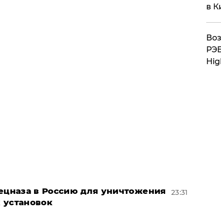
в К
Воз
РЭБ
Hig
пецназа в Россию для уничтожения
23:31
 установок