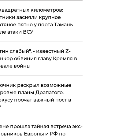
квадратных километров:
тники засняли крупное
тяное пятно у порта Тамань
ле атаки ВСУ
утин слабый", - известный Z-
нкор обвинил главу Кремля в
вале войны
точник раскрыл возможные
ровые планы Драпатого:
кусу прочат важный пост в
У
ене прошла тайная встреча экс-
овников Европы и РФ по