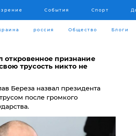
озрение
События
Спорт
Д
краина
россия
Общество
Блоги
л откровенное признание
 свою трусость никто не
ав Береза назвал президента
трусом после громкого
ударства.