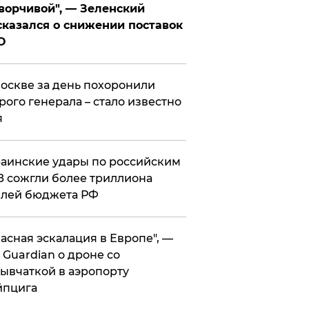
ворчивой", — Зеленский
казался о снижении поставок
О
оскве за день похоронили
рого генерала – стало известно
я
аинские удары по российским
 сожгли более триллиона
блей бюджета РФ
асная эскалация в Европе", —
 Guardian о дроне со
ывчаткой в аэропорту
йпцига