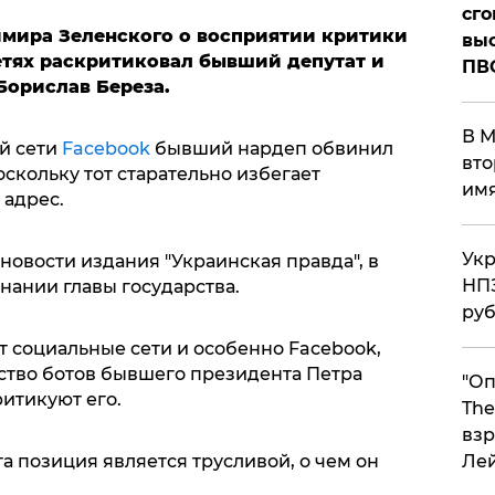
сго
мира Зеленского о восприятии критики
выс
етях раскритиковал бывший депутат и
ПВ
Борислав Береза.
В М
й сети
Facebook
бывший нардеп обвинил
вто
поскольку тот старательно избегает
им
 адрес.
Укр
овости издания "Украинская правда", в
НПЗ
нании главы государства.
ру
ет социальные сети и особенно Facebook,
ство ботов бывшего президента Петра
"Оп
итикуют его.
The
взр
та позиция является трусливой, о чем он
Ле