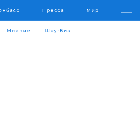
онбасс
Пресса
Мир
Мнение
Шоу-Биз