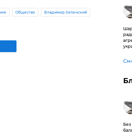
ние
Общество
Владимир Зеленский
Шар
рад
агр
укр
См
Б
​Бе
бал