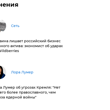
нения
Сеть
раина лишает российский бизнес
вного актива: экономист об ударах
Wildberries
​Лора Лумер
а Лумер об угрозах Кремля: "Нет
его более православного, чем
оза ядерной войны"