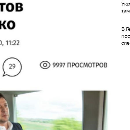
Укр
там
​В 
пос
сле