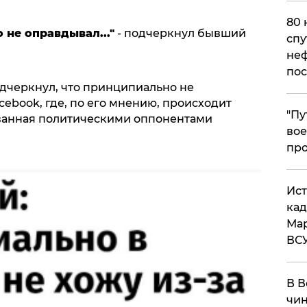
80 
 не оправдывал..."
- подчеркнул бывший
спу
неф
пос
дчеркнул, что принципиально не
cebook, где, по его мнению, происходит
​"П
ованная политическими оппонентами
вое
про
​Ис
кад
Мар
ВС
В В
чин