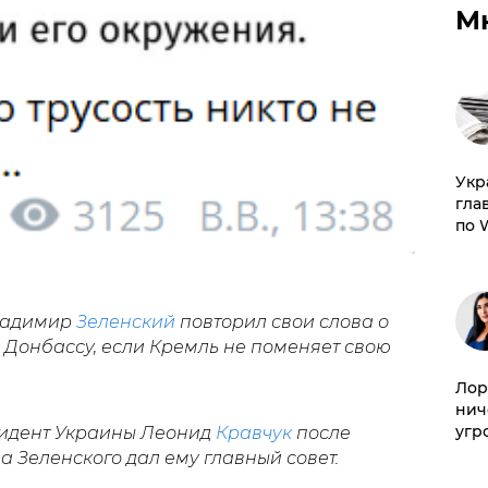
М
​Ук
гла
по 
Владимир
Зеленский
повторил свои слова о
по Донбассу, если Кремль не поменяет свою
Лор
нич
угр
идент Украины Леонид
Кравчук
после
 Зеленского дал ему главный совет.