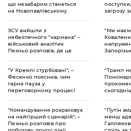
що незабаром станеться
поступки
на Новопавлівському
загрозу 
напрямку
санкцій
ЗСУ вийшли з
"Ми маєм
небезпечного "кармана" –
Коваленк
військовий аналітик
напружен
Пехньо розповів, де це
Запорізь
сталося
"У Кремлі стурбовані", –
"Трамп не
Фесенко пояснив, чим
Пономар
гарна пауза у
прокомен
переговорному процесі
сьогодні
глави СШ
"Командування розраховує
"Путін ви
на найгірший сценарій", –
менш аде
Пехньо розповів про
Галлямов
побудову другої лінії
стоїть за