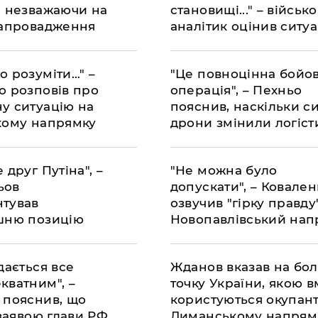
, незважаючи на
становищі..." – військ
запровадження
аналітик оцінив ситу
на Сумщині
о розуміти…" –
"Це повноцінна бойо
о розповів про
операція", – Пехньо
у ситуацію на
пояснив, наскільки с
кому напрямку
дрони змінили логіст
 друг Путіна", –
"Не можна було
ьов
допускати", – Ковален
тував
озвучив "гірку правду
шню позицію
Новопавлівський нап
А щодо РФ
дається все
Жданов вказав на бо
кватним", –
точку України, якою в
 пояснив, що
користуються окупан
 заявою глави РФ
Лиманському напрям