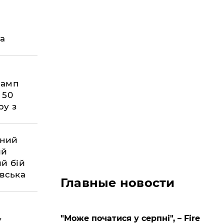
а
рамп
 50
ру з
вний
ий
ий бій
вська
Главные новости
"Може початися у серпні", – Fire
у