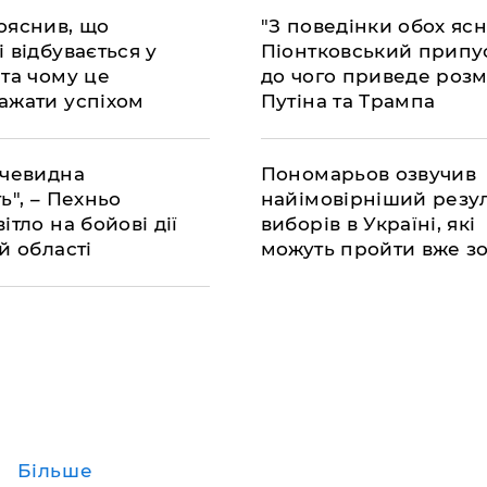
напівсекретному реж
ояснив, що
"З поведінки обох ясно
 відбувається у
Піонтковський припу
 та чому це
до чого приведе роз
ажати успіхом
Путіна та Трампа
очевидна
Пономарьов озвучив
ь", – Пехньо
найімовірніший резул
ітло на бойові дії
виборів в Україні, які
й області
можуть пройти вже з
скоро
Більше