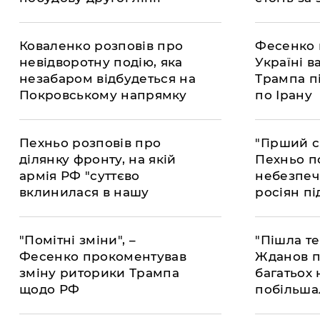
оборони ЗСУ
про скор
оборонни
Коваленко розповів про
Фесенко 
невідворотну подію, яка
Україні в
незабаром відбудеться на
Трампа п
Покровському напрямку
по Ірану
Пехньо розповів про
"Гірший с
ділянку фронту, на якій
Пехньо п
армія РФ "суттєво
небезпе
вклинилася в нашу
росіян п
оборону"
"Помітні зміни", –
"Пішла те
Фесенко прокоментував
Жданов п
зміну риторики Трампа
багатьох
щодо РФ
побільша
полонен