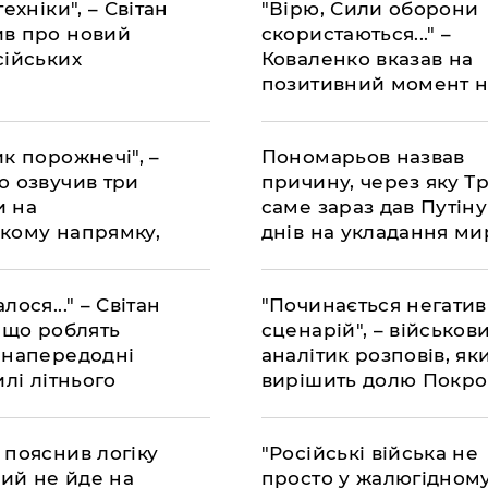
техніки", – Світан
"Вірю, Сили оборони
в про новий
скористаються..." –
сійських
Коваленко вказав на
позитивний момент н
Новопавлівському
напрямку
к порожнечі", –
Пономарьов назвав
о озвучив три
причину, через яку Т
и на
саме зараз дав Путіну
кому напрямку,
днів на укладання ми
ало говорять
Україною
лося..." – Світан
"Починається негати
 що роблять
сценарій", – військов
 напередодні
аналітик розповів, як
илі літнього
вирішить долю Покро
 пояснив логіку
"Російські війська не
кий не йде на
просто у жалюгідном