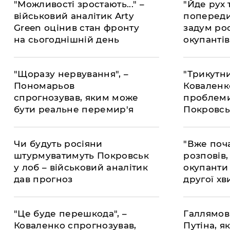
"Можливості зростають..." –
"Йде рух 
військовий аналітик Arty
попереди
Green оцінив стан фронту
задум ро
на сьогоднішній день
окупантів
"Щоразу нервування", –
"Трикутни
Пономарьов
Коваленк
спрогнозував, яким може
проблем
бути реальне перемир'я
Покровсь
України з РФ
про які м
Чи будуть росіяни
"Вже поча
штурмуватимуть Покровськ
розповів,
у лоб – військовий аналітик
окупанти
дав прогноз
другої хв
наступу
"Це буде перешкода", –
Галлямов
Коваленко спрогнозував,
Путіна, я