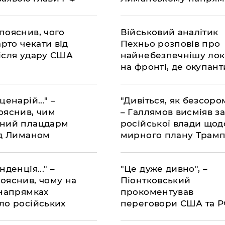
очення
х витрат
пояснив, чого
Військовий аналітик
арто чекати від
Пехньо розповів про
ісля удару США
найнебезпечнішу лок
на фронті, де окупант
атакують з трьох бокі
ценарій..." –
"Дивіться, як безсоро
ояснив, чим
– Галлямов висміяв з
чний плацдарм
російської влади щод
ід Лиманом
мирного плану Трам
нденція..." –
"Це дуже дивно", –
ояснив, чому на
Піонтковський
 напрямках
прокоментував
ло російських
переговори США та РФ
их
ведуться у