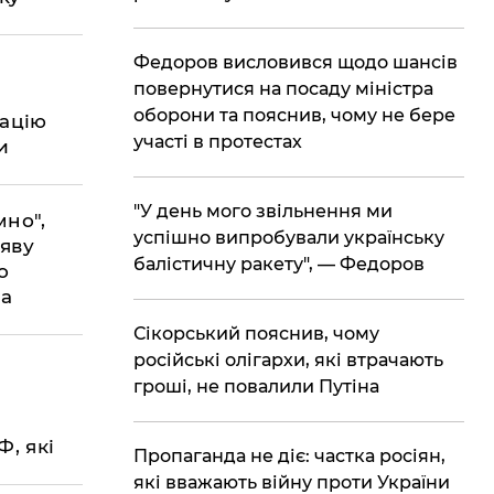
​Федоров висловився щодо шансів
повернутися на посаду міністра
оборони та пояснив, чому не бере
ацію
участі в протестах
и
в
​"У день мого звільнення ми
мно",
успішно випробували українську
аяву
балістичну ракету", — Федоров
о
па
​Сікорський пояснив, чому
російські олігархи, які втрачають
гроші, не повалили Путіна
, які
​Пропаганда не діє: частка росіян,
які вважають війну проти України