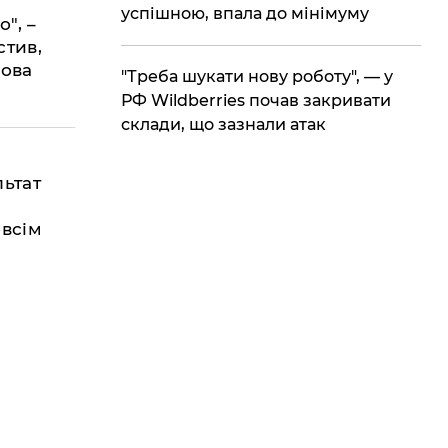
имі
успішною, впала до мінімуму
", –
стив,
мова
​"Треба шукати нову роботу", — у
РФ Wildberries почав закривати
склади, що зазнали атак
ьтат
овсім