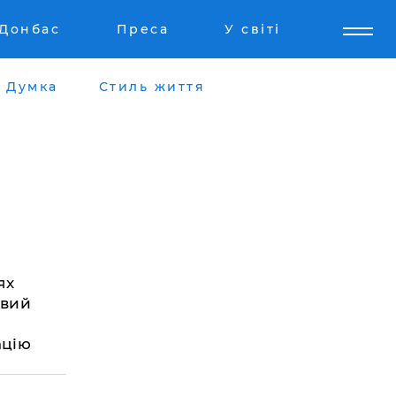
Донбас
Преса
У світі
Думка
Стиль життя
ях
овий
й
ацію