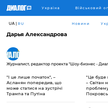
Україна
Військовий о
UA |
RU
Новини
Ук
Дарья Александрова
Журналист, редактор проекта "Шоу-бизнес - Диа
"І це лише початок", –
"Це буде 
Асланян попередив, що
– Світан 
може статися на зустрічі
проблему
Трампа та Путіна
Покровсь