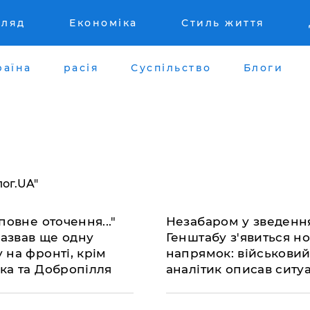
гляд
Економіка
Стиль життя
раїна
расія
Суспільство
Блоги
лог.UA"
повне оточення..."
Незабаром у зведенн
назвав ще одну
Генштабу з'явиться н
 на фронті, крім
напрямок: військови
ка та Добропілля
аналітик описав ситу
на Донбасі