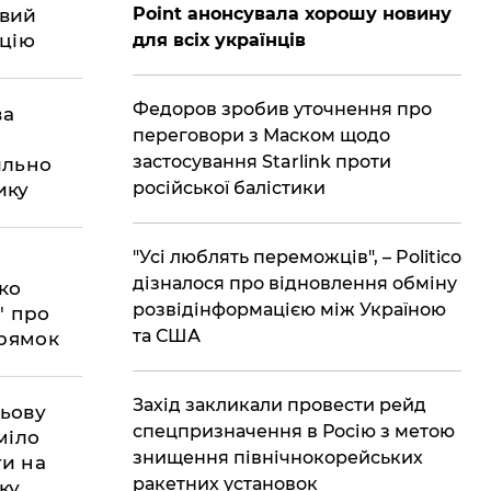
Point анонсувала хорошу новину
овий
ацію
для всіх українців
Федоров зробив уточнення про
ва
переговори з Маском щодо
застосування Starlink проти
ильно
російської балістики
ику
"Усі люблять переможців", – Politico
дізналося про відновлення обміну
ко
розвідінформацією між Україною
" про
та США
рямок
​Захід закликали провести рейд
льову
спецпризначення в Росію з метою
міло
знищення північнокорейських
ти на
ракетних установок
ку