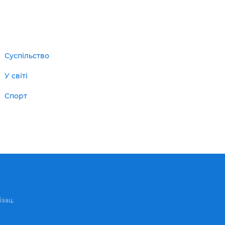
Суспільство
У світі
Спорт
бзац.