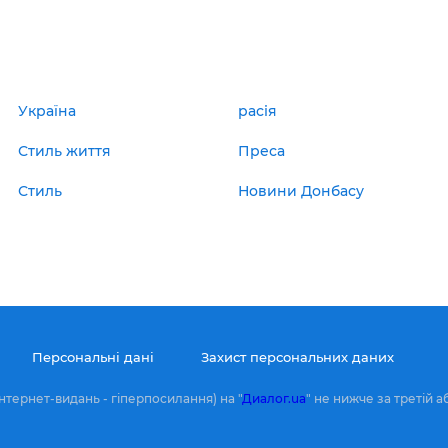
Україна
расія
Стиль життя
Преса
Стиль
Новини Донбасу
Персональні дані
Захист персональних даних
нтернет-видань - гіперпосилання) на "
Диалог.ua
" не нижче за третій а