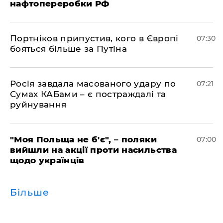
нафтопереробки РФ
Портніков припустив, кого в Європі
07:30
бояться більше за Путіна
Росія завдала масованого удару по
07:21
Сумах КАБами – є постраждалі та
руйнування
"Моя Польща не б'є", – поляки
07:00
вийшли на акції проти насильства
щодо українців
Більше