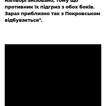
напіворганізовано, тому що
противник їх підгриз з обох боків.
Зараз приблизно так з Покровськом
відбувається".