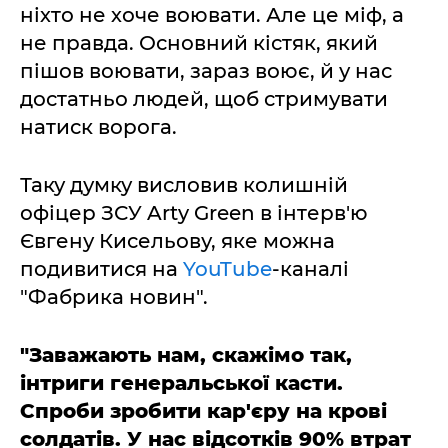
ніхто не хоче воювати. Але це міф, а
не правда. Основний кістяк, який
пішов воювати, зараз воює, й у нас
достатньо людей, щоб стримувати
натиск ворога.
Таку думку висловив колишній
офіцер ЗСУ Arty Green в інтерв'ю
Євгену Кисельову, яке можна
подивитися на
YouTube
-каналі
"Фабрика новин".
"Заважають нам, скажімо так,
інтриги генеральської касти.
Спроби зробити кар'єру на крові
солдатів. У нас відсотків 90% втрат