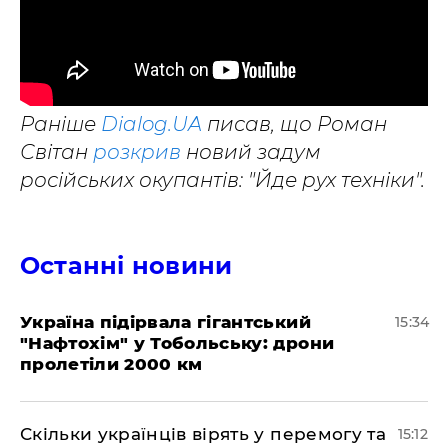
Раніше
Dialog.UA
писав, що Роман
Світан
розкрив
новий задум
російських окупантів: "Йде рух техніки".
Останні новини
Україна підірвала гігантський
15:34
"Нафтохім" у Тобольську: дрони
пролетіли 2000 км
Скільки українців вірять у перемогу та
15:12