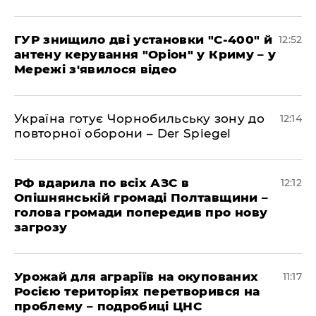
ГУР знищило дві установки "С-400" й
12:52
антену керування "Оріон" у Криму – у
Мережі з'явилося відео
Україна готує Чорнобильську зону до
12:14
повторної оборони – Der Spiegel
РФ вдарила по всіх АЗС в
12:12
Опішнянській громаді Полтавщини –
голова громади попередив про нову
загрозу
Урожай для аграріїв на окупованих
11:17
Росією територіях перетворився на
проблему – подробиці ЦНС