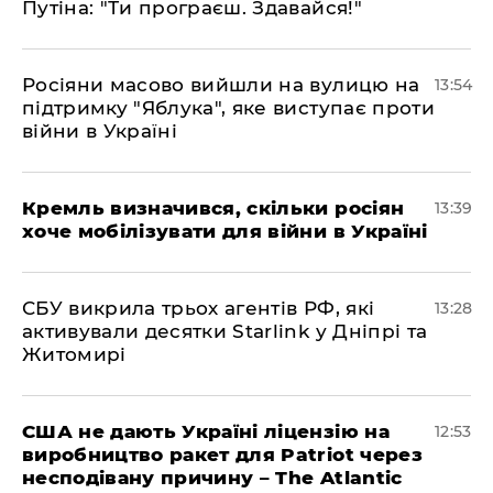
Путіна: "Ти програєш. Здавайся!"
Росіяни масово вийшли на вулицю на
13:54
підтримку "Яблука", яке виступає проти
війни в Україні
Кремль визначився, скільки росіян
13:39
хоче мобілізувати для війни в Україні
СБУ викрила трьох агентів РФ, які
13:28
активували десятки Starlink у Дніпрі та
Житомирі
США не дають Україні ліцензію на
12:53
виробництво ракет для Patriot через
несподівану причину – The Atlantic