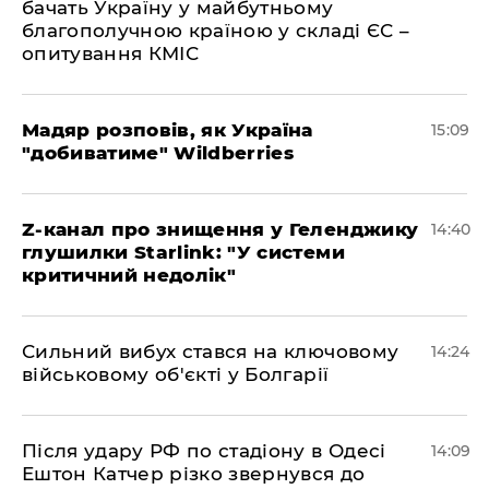
бачать Україну у майбутньому
благополучною країною у складі ЄС –
опитування КМІС
Мадяр розповів, як Україна
15:09
"добиватиме" Wildberries
Z-канал про знищення у Геленджику
14:40
глушилки Starlink: "У системи
критичний недолік"
Сильний вибух стався на ключовому
14:24
військовому об'єкті у Болгарії
Після удару РФ по стадіону в Одесі
14:09
Ештон Катчер різко звернувся до