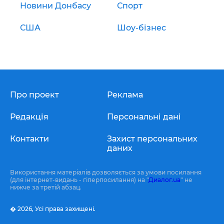
Новини Донбасу
Спорт
США
Шоу-бізнес
Про проект
Реклама
Редакція
Персональні дані
Контакти
Захист персональних
даних
Використання матеріалів дозволяється за умови посилання
(для інтернет-видань - гіперпосилання) на "
Диалог.ua
" не
нижче за третій абзац.
� 2026,
Усі права захищені.