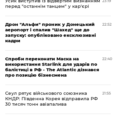
​Усик виступив із відвертим визнанням
23:19
перед "останнім танцем" у кар'єрі
​Дрон "Альфи" проник у Донецький
22:52
аеропорт і спалив "Шахед" ще до
запуску: опубліковано ексклюзивні
кадри
​Спроби переконати Маска на
22:40
використання Starlink для ударів по
балістиці в РФ - The Atlantic дізнався
про позицію бізнесмена
​Сеул рятує військового союзника
21:55
КНДР: Південна Корея відправила РФ
30 тисяч тонн авіапалива