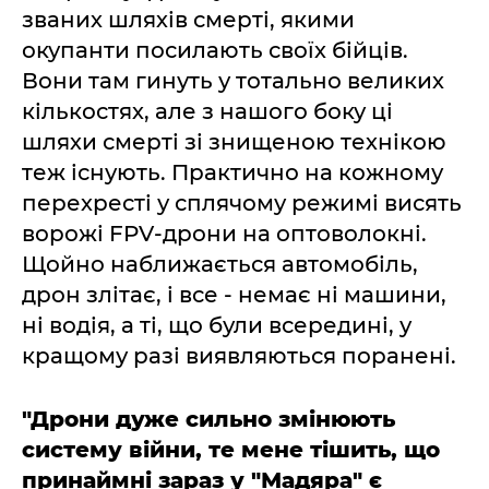
званих шляхів смерті, якими
окупанти посилають своїх бійців.
Вони там гинуть у тотально великих
кількостях, але з нашого боку ці
шляхи смерті зі знищеною технікою
теж існують. Практично на кожному
перехресті у сплячому режимі висять
ворожі FPV-дрони на оптоволокні.
Щойно наближається автомобіль,
дрон злітає, і все - немає ні машини,
ні водія, а ті, що були всередині, у
кращому разі виявляються поранені.
"Дрони дуже сильно змінюють
систему війни, те мене тішить, що
принаймні зараз у "Мадяра" є