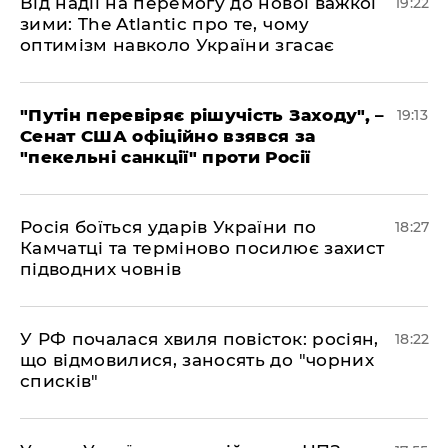
​Від надії на перемогу до нової важкої
19:22
зими: The Atlantic про те, чому
оптимізм навколо України згасає
​"Путін перевіряє рішучість Заходу", –
19:13
Сенат США офіційно взявся за
"пекельні санкції" проти Росії
​Росія боїться ударів України по
18:27
Камчатці та терміново посилює захист
підводних човнів
​У РФ почалася хвиля повісток: росіян,
18:22
що відмовилися, заносять до "чорних
списків"