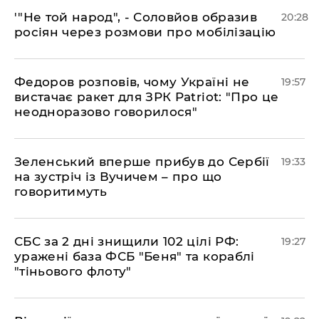
​'"Не той народ", - Соловйов образив
20:28
росіян через розмови про мобілізацію
​Федоров розповів, чому Україні не
19:57
вистачає ракет для ЗРК Patriot: "Про це
неодноразово говорилося"
​Зеленський вперше прибув до Сербії
19:33
на зустріч із Вучичем – про що
говоритимуть
​СБС за 2 дні знищили 102 цілі РФ:
19:27
уражені база ФСБ "Беня" та кораблі
"тіньового флоту"