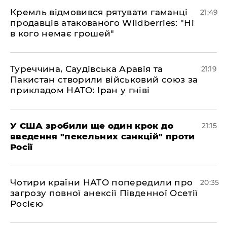
​Кремль відмовився рятувати гаманці
21:49
продавців атакованого Wildberries: "Ні
в кого немає грошей"
​Туреччина, Саудівська Аравія та
21:19
Пакистан створили військовий союз за
прикладом НАТО: Іран у гніві
​У США зробили ще один крок до
21:15
введення "пекельних санкцій" проти
Росії
​Чотири країни НАТО попередили про
20:35
загрозу повної анексії Південної Осетії
Росією