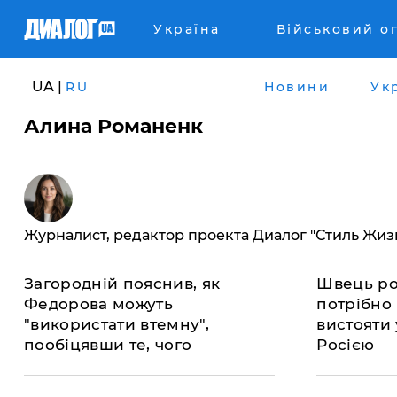
Україна
Військовий о
UA |
RU
Новини
Ук
Алина Романенк
Журналист, редактор проекта Диалог "Стиль Жиз
Загородній пояснив, як
Швець ро
Федорова можуть
потрібно
"використати втемну",
вистояти 
пообіцявши те, чого
Росією
виконувати не
збираються