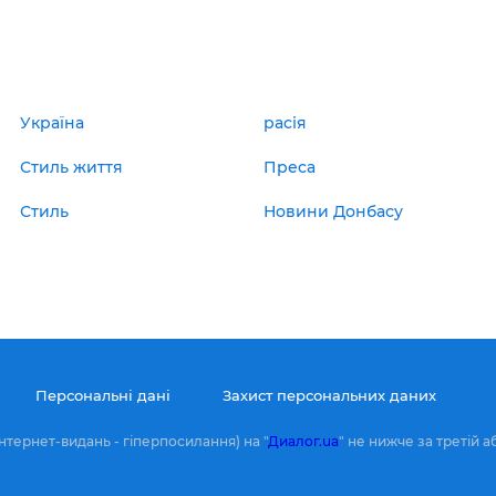
Україна
расія
Стиль життя
Преса
Стиль
Новини Донбасу
Персональні дані
Захист персональних даних
нтернет-видань - гіперпосилання) на "
Диалог.ua
" не нижче за третій а