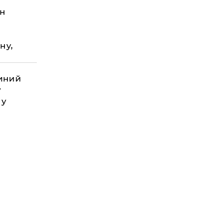
ан
ну,
и
диний
у
 у