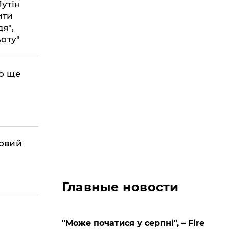
Путін
ити
я",
ьоту"
ро ще
ковий
Главные новости
"Може початися у серпні", – Fire