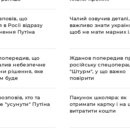
али
озповів, що
Чалий озвучив деталі,
 в Росії відразу
важливо знати україн
нення Путіна
щоб не мати марних і
попередив, що
Жданов попередив п
валив небезпечне
російську спецопера
ни рішення, яке
"Штурм", у що важко
м буде
повірити
ано
озповів, хто та
Пакунок школяра: як
е "усунути" Путіна
отримати картку і на 
витратити кошти