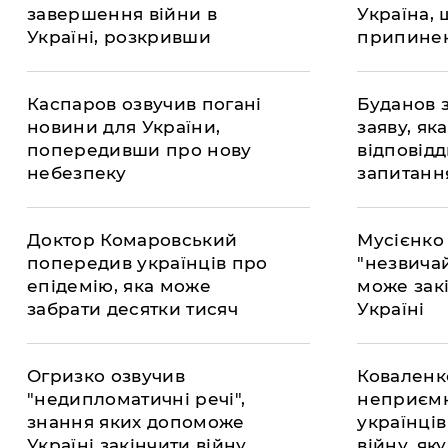
завершення війни в
Україна, 
Україні, розкривши
припинен
правду про потенціал
зими
Росії
Каспаров озвучив погані
​Буданов
новини для України,
заяву, як
попередивши про нову
відповід
небезпеку
запитанн
Доктор Комаровський
Мусієнко
попередив українців про
"незвича
епідемію, яка може
може закі
забрати десятки тисяч
Україні
життів
​Огризко озвучив
Коваленк
"недипломатичні речі",
неприємн
знання яких допоможе
українці
Україні закінчити війну
війну, як