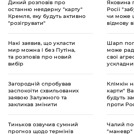
​Дикий розповів про
​Яковина 
останню неядерну "карту"
Росії "за
Кремля, яку будуть активно
чи може 
"розігрувати"
відмову в
Накі заявив, що укласти
​Шарп по
мир можна і без Путіна,
може рад
та розповів про новий
свої агре
вибір
ускладни
українців
​Загородній спробував
​Клімкін 
заспокоїти схвильованих
карти" Ва
заявою Залужного та
будуть за
закликав змінити
проти Рос
орієнтири
​Тиньков озвучив сумний
​Чалий по
прогноз щодо термінів
"маневр"