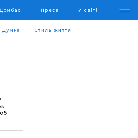
Донбас
Преса
У світі
Думка
Стиль життя
о
а,
щоб