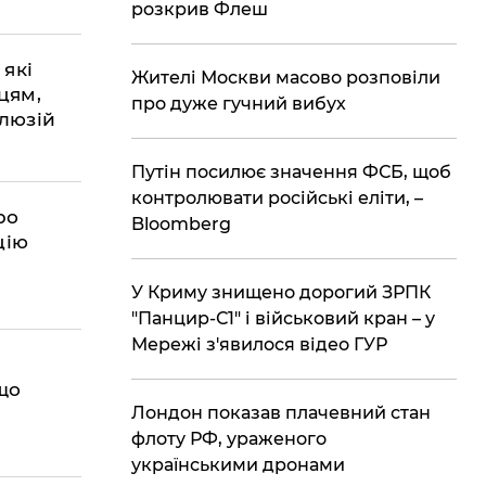
розкрив Флеш
 які
Жителі Москви масово розповіли
цям,
про дуже гучний вибух
люзій
Путін посилює значення ФСБ, щоб
контролювати російські еліти, –
ро
Bloomberg
цію
У Криму знищено дорогий ЗРПК
"Панцир-С1" і військовий кран – у
Мережі з'явилося відео ГУР
що
Лондон показав плачевний стан
флоту РФ, ураженого
українськими дронами