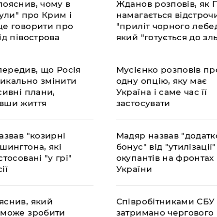
пояснив, чому в
Жданов розповів, як 
були" про Крим і
намагається відстроч
це говорити про
"приліт чорного лебед
ід півострова
який "готується до зл
передив, що Росія
​Мусієнко розповів п
икально змінити
одну опцію, яку має
сивні плани,
Україна і саме час її
вши життя
застосувати
назвав "козирні
Мадяр назвав "додат
шингтона, які
бонус" від "утилізації"
стосовані "у грі"
окупантів на фронтах
ії
України
яснив, який
​Співробітниками СБУ
 може зробити
затримано чергового