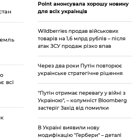
Point анонсувала хорошу новину
стан
для всіх українців
Wildberries продав військових
о
товарів на 1,6 млрд рублів – після
ремль
атак ЗСУ продаж різко впав
Через два роки Путін повторює
українське стратегічне рішення
ро
є всі
"Путін отримає перевагу у війні з
Україною", – колумніст Bloomberg
застеріг Захід від помилки
як
В Україні виявили нову
модифікацію "Гербери" – деталі