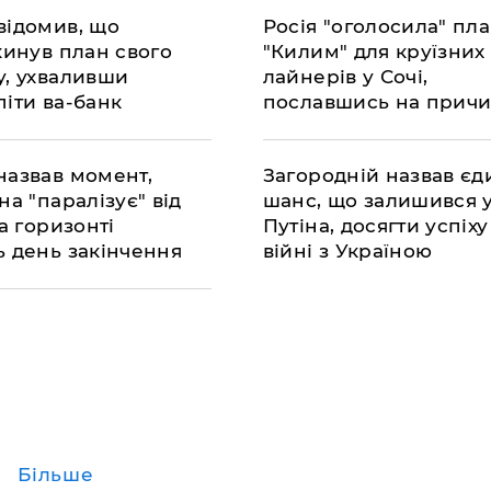
відомив, що
​Росія "оголосила" пл
кинув план свого
"Килим" для круїзних
у, ухваливши
лайнерів у Сочі,
піти ва-банк
пославшись на причи
яку хотіла б приховат
назвав момент,
Загородній назвав є
на "паралізує" від
шанс, що залишився 
на горизонті
Путіна, досягти успіху
ь день закінчення
війні з Україною
Більше