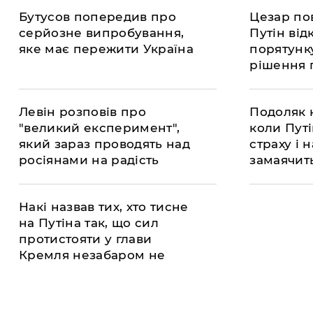
Бутусов попередив про
​Цезар по
серйозне випробування,
Путін від
яке має пережити Україна
порятунк
рішення 
Левін розповів про
​Подоляк 
"великий експеримент",
коли Путі
який зараз проводять над
страху і 
росіянами на радість
замаячит
Путіну
війни
Накі назвав тих, хто тисне
на Путіна так, що сил
протистояти у глави
Кремля незабаром не
залишиться