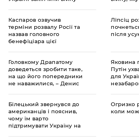
замовчув
Каспаров озвучив
​Ліпсіц р
терміни розвалу Росії та
почнеться
назвав головного
після усу
бенефіціара цієї
історичної події
Головкому Драпатому
Яковина 
доведеться зробити таке,
Путін ух
на що його попередники
для Украї
не наважилися, – Денис
незабаро
Ярославський
реалізов
Білецький звернувся до
Огризко р
американців і пояснив,
коли мож
чому їм варто
підтримувати Україну на
шляху до перемоги