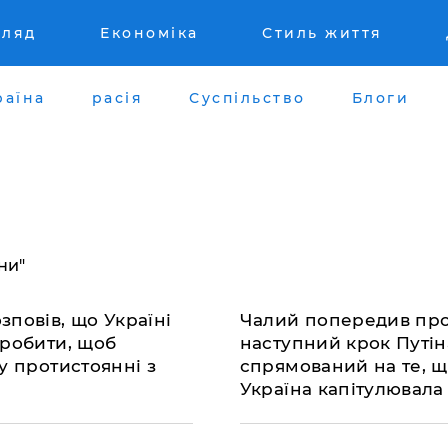
гляд
Економіка
Стиль життя
раїна
расія
Суспільство
Блоги
ни"
зповів, що Україні
​Чалий попередив пр
 робити, щоб
наступний крок Путін
у протистоянні з
спрямований на те, 
Україна капітулювала