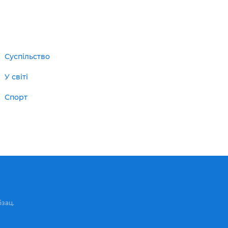
Суспільство
У світі
Спорт
бзац.