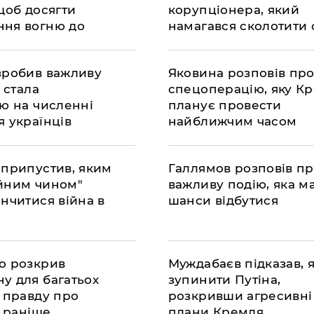
щоб досягти
корупціонера, який
ня вогню до
намагався сколотити 
на дорогах
 зробив важливу
​Яковина розповів пр
а стала
спецоперацію, яку К
дю на численні
планує провести
я українців
найближчим часом
 припустив, яким
Галлямов розповів п
йним чином"
важливу подію, яка ма
нчитися війна в
шанси відбутися
о розкрив
Муждабаєв підказав, 
у для багатьох
зупинити Путіна,
в правду про
розкривши агресивні
у раніше
плани Кремля