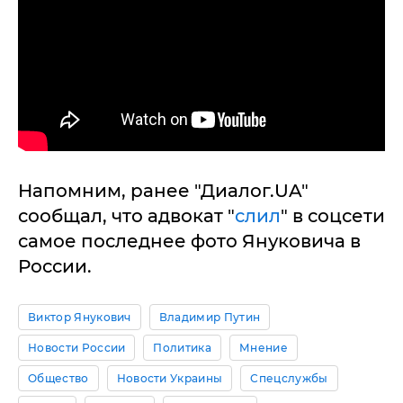
Напомним, ранее "Диалог.UA"
сообщал, что адвокат "
слил
" в соцсети
самое последнее фото Януковича в
России.
Виктор Янукович
Владимир Путин
Новости России
Политика
Мнение
Общество
Новости Украины
Спецслужбы