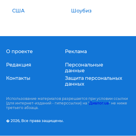
США
Шоубиз
О проекте
Реклама
Редакция
Персональные
данные
Контакты
Защита персональных
данных
Использование материалов разрешается при условии ссылки
(для интернет-изданий - гиперссылки) на "
Диалог.ua
" не ниже
третьего абзаца.
� 2026,
Все права защищены.