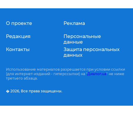
О проекте
Реклама
Редакция
Персональные
данные
Контакты
Защита персональных
данных
Использование материалов разрешается при условии ссылки
(для интернет-изданий - гиперссылки) на "
Диалог.ua
" не ниже
третьего абзаца.
� 2026,
Все права защищены.