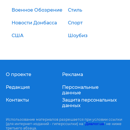
Военное Обозрение
Стиль
Новости Донбасса
Спорт
США
Шоубиз
О проекте
Реклама
Редакция
Персональные
данные
Контакты
Защита персональных
данных
Использование материалов разрешается при условии ссылки
(для интернет-изданий - гиперссылки) на "
Диалог.ua
" не ниже
третьего абзаца.