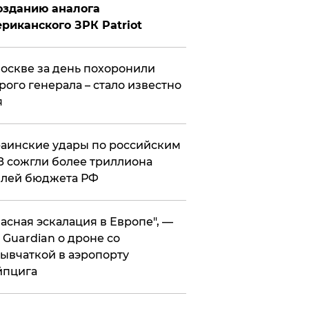
озданию аналога
риканского ЗРК Patriot
оскве за день похоронили
рого генерала – стало известно
я
аинские удары по российским
 сожгли более триллиона
блей бюджета РФ
асная эскалация в Европе", —
 Guardian о дроне со
ывчаткой в аэропорту
йпцига