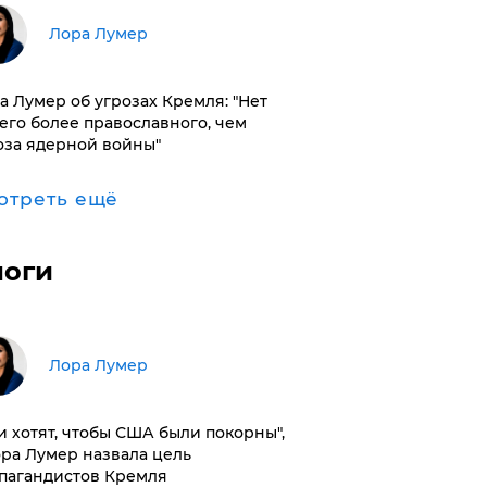
​Лора Лумер
а Лумер об угрозах Кремля: "Нет
его более православного, чем
оза ядерной войны"
отреть ещё
логи
​Лора Лумер
и хотят, чтобы США были покорны",
ора Лумер назвала цель
пагандистов Кремля