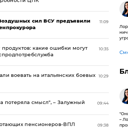
дробности ЦПК
 Воздушных сил ВСУ предъявили
11:09
Лор
Генпрокурора
нич
угр
 продуктов: какие ошибки могут
10:35
См
оспродпотребслужба
Б
али воевать на итальянских боевых
10:29
а потеряла смысл", – Залужный
09:44
"Он
– Л
аботающих пенсионеров-ВПЛ
09:38
про