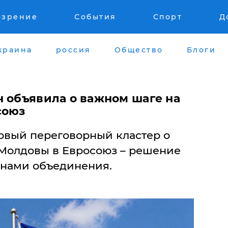
озрение
События
Спорт
Д
краина
россия
Общество
Блоги
н объявила о важном шаге на
союз
рвый переговорный кластер о
Молдовы в Евросоюз – решение
анами объединения.