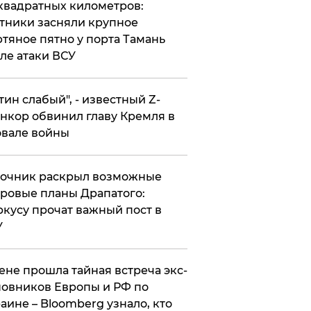
квадратных километров:
тники засняли крупное
тяное пятно у порта Тамань
ле атаки ВСУ
утин слабый", - известный Z-
нкор обвинил главу Кремля в
вале войны
точник раскрыл возможные
ровые планы Драпатого:
кусу прочат важный пост в
У
ене прошла тайная встреча экс-
овников Европы и РФ по
аине – Bloomberg узнало, кто