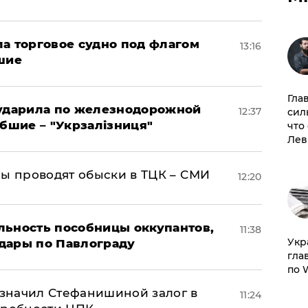
а торговое судно под флагом
13:16
шие
Гла
 ударила по железнодорожной
12:37
сил
ибшие – "Укрзалізниця"
что
Лев
ны проводят обыски в ТЦК – СМИ
12:20
льность пособницы оккупантов,
11:38
​Ук
дары по Павлограду
гла
по 
значил Стефанишиной залог в
11:24