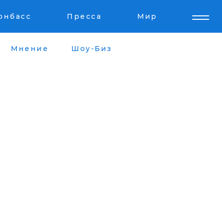
онбасс
Пресса
Мир
Мнение
Шоу-Биз