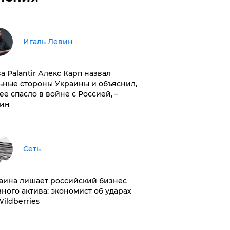
Игаль Левин
ва Palantir Алекс Карп назвал
ьные стороны Украины и объяснил,
 ее спасло в войне с Россией, –
ин
Сеть
раина лишает российский бизнес
вного актива: экономист об ударах
Wildberries