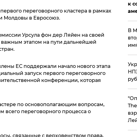
к с
 первого переговорного кластера в рамках
аме
и Молдовы в Евросоюз.
В М
омиссии Урсула фон дер Ляйен на своей
вто
е важным этапом на пути дальнейшей
им
стран.
Укр
-члены ЕС поддержали начало нового этапа
НПЗ
иальный запуск первого переговорного
ру
вительственной конференции, которая
"Оп
ластере по основополагающим вопросам,
The
м всего переговорного процесса о
взр
Ле
осы, связанные с верховенством права,