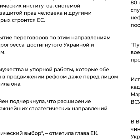
80 
ческих институтов, системой
спу
 защитой прав человека и другими
неф
рых строится ЕС.
пос
крытие переговоров по этим направлениям
рогресса, достигнутого Украиной и
​"П
м.
вое
про
мужества и упорной работы, которые обе
 в продвижении реформ даже перед лицом
​Ис
вила она.
кад
Мар
йен подчеркнула, что расширение
ВС
важнейших стратегических направлений
В В
чин
ический выбор", – отметила глава ЕК.
Укр