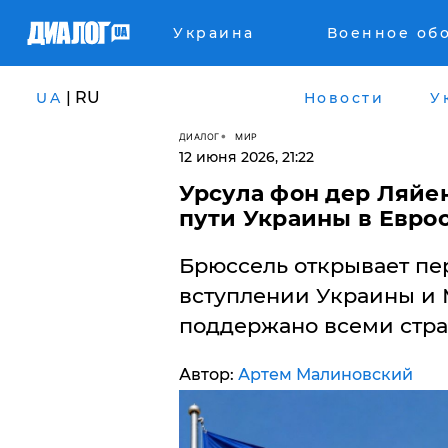
Украина
Военное об
| RU
UA
Новости
У
ДИАЛОГ
МИР
12 июня 2026, 21:22
Урсула фон дер Ляйе
пути Украины в Евро
Брюссель открывает пе
вступлении Украины и 
поддержано всеми стр
Автор:
Артем Малиновский