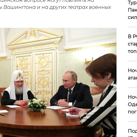
раинском вопросе могут повлиять на
Тур
ы Вашингтона и на других театрах военных
Пак
си
​В 
ста
топ
​Но
ата
​Но
Оде
пог
По