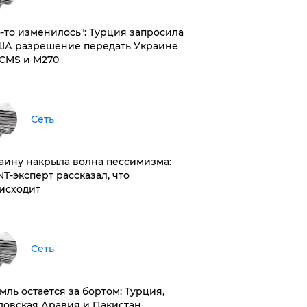
то-то изменилось": Турция запросила
ША разрешение передать Украине
CMS и M270
Сеть
раину накрыла волна пессимизма:
NT-эксперт рассказал, что
исходит
Сеть
емль остается за бортом: Турция,
довская Аравия и Пакистан