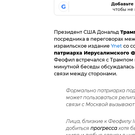
Добавьте 
G
чтобы не 
Президент США Дональд
Трам
посредника в переговорах меж
израильское издание
Ynet
со с
патриарха Иерусалимского Фе
Феофил встречался с Трампом 
минутной беседы обсуждалась 
связи между сторонами.
Формально патриарха пода
может пользоваться религ
связи с Москвой вызывают
Лица, близкие к Феофилу II
добиться
прогресса
хотя б