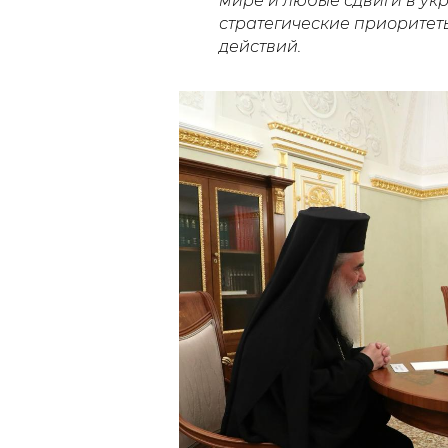
мире и любые сдвиги в ук
стратегические приоритет
действий.