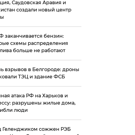
ция, Саудовская Аравия и
истан создали новый центр
лы
РФ заканчивается бензин:
рые схемы распределения
лива больше не работают
чь взрывов в Белгороде: дроны
ковали ТЭЦ и здание ФСБ
чная атака РФ на Харьков и
ссу: разрушены жилые дома,
ибли люди
д Геленджиком сожжен РЭБ