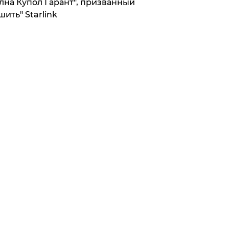
лна Купол Гарант", призванный
шить" Starlink