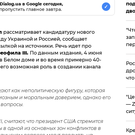
под
Dialog.ua в Google сегодня,
✓
пропустить главное завтра.
дво
​"Ч
п
рассматривает кандидатуру нового
зап
ду Украиной и Россией, сообщает
пер
сылкой на источники. Речь идет про
офила III.
По данным издания, 4 июня
в Белом доме и во время примерно 40-
​Ро
его возможная роль в создании канала
дро
что
ют как неполитическую фигуру, которая
​"Ц
иозным и моральным доверием, однако его
— Z
 вопросы.
сит
I, считают, что президент США стремится
ы в одной из основных зон конфликтов в
​Кр