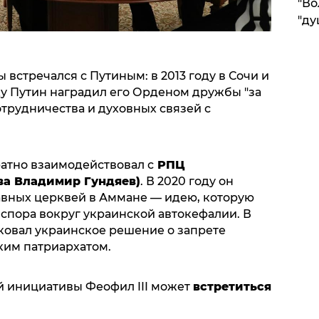
"Во
"ду
 встречался с Путиным: в 2013 году в Сочи и
оду Путин наградил его Орденом дружбы "за
трудничества и духовных связей с
ратно взаимодействовал с
РПЦ
ава Владимир Гундяев
)
. В 2020 году он
авных церквей в Аммане — идею, которую
спора вокруг украинской автокефалии. В
ковал украинское решение о запрете
ким патриархатом.
ой инициативы Феофил III может
встретиться