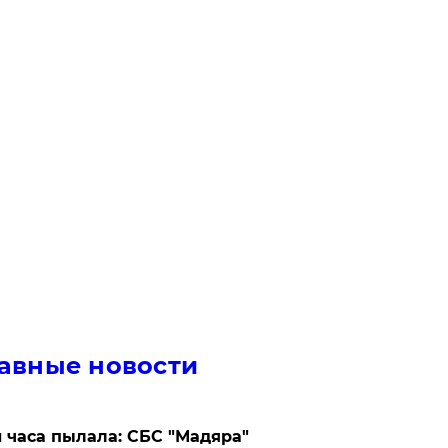
авные новости
 часа пылала: СБС "Мадяра"