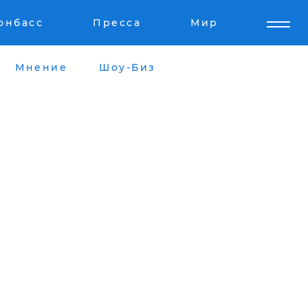
онбасс
Пресса
Мир
Мнение
Шоу-Биз