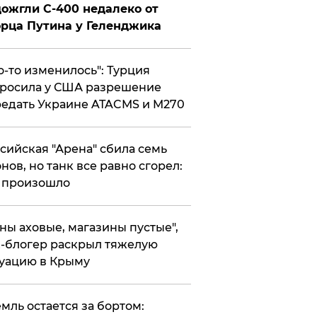
ожгли С-400 недалеко от
рца Путина у Геленджика
то-то изменилось": Турция
росила у США разрешение
едать Украине ATACMS и M270
ссийская "Арена" сбила семь
нов, но танк все равно сгорел:
 произошло
ены аховые, магазины пустые",
-блогер раскрыл тяжелую
уацию в Крыму
емль остается за бортом: