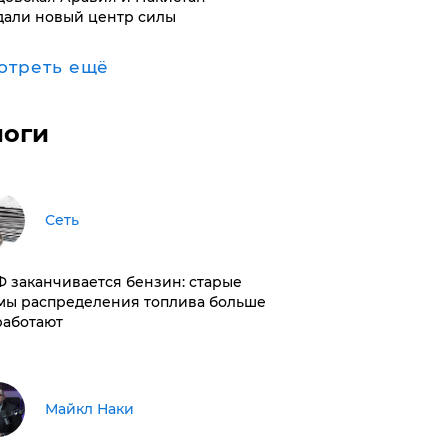
дали новый центр силы
отреть ещё
логи
Сеть
РФ заканчивается бензин: старые
мы распределения топлива больше
работают
Майкл Наки