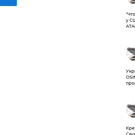
​"Ч
у С
ATA
​Ук
OSI
про
​Кр
Сау