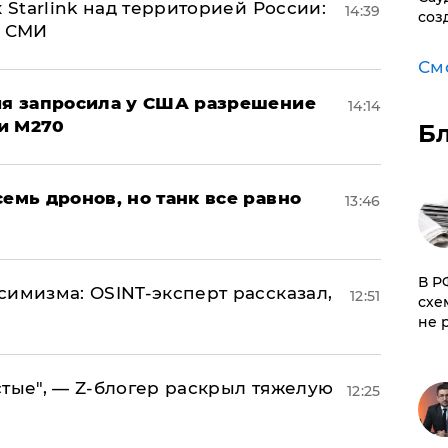
 Starlink над территорией России:
14:39
соз
- СМИ
См
ция запросила у США разрешение
14:14
и M270
Б
семь дронов, но танк все равно
13:46
​В 
симизма: OSINT-эксперт рассказал,
12:51
схе
не 
стые", — Z-блогер раскрыл тяжелую
12:25