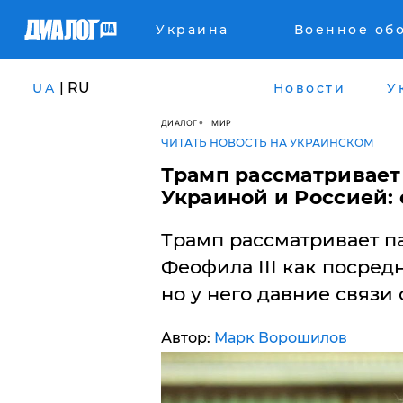
Украина
Военное об
| RU
UA
Новости
У
ДИАЛОГ
МИР
ЧИТАТЬ НОВОСТЬ НА УКРАИНСКОМ
Трамп рассматривает
Украиной и Россией: 
Трамп рассматривает п
Феофила III как посред
но у него давние связи 
Автор:
Марк Ворошилов