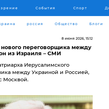
озрение
События
Спорт
Д
краина
россия
Общество
Блоги
8 июня 2026, 15:12
 нового переговорщика между
он из Израиля – СМИ
атриарха Иерусалимского
ника между Украиной и Россией,
с Москвой.