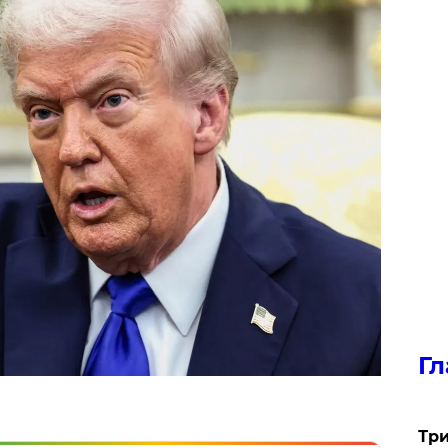
Гл
Три