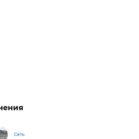
нения
Сеть