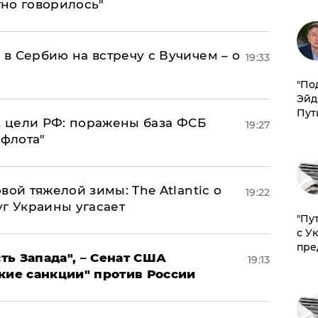
тно говорилось"
в Сербию на встречу с Вучичем – о
19:33
​"По
Эйд
Пут
2 цели РФ: поражены база ФСБ
19:27
 флота"
вой тяжелой зимы: The Atlantic о
19:22
г Украины угасает
"Пу
с У
пре
ь Запада", – Сенат США
19:13
кие санкции" против России