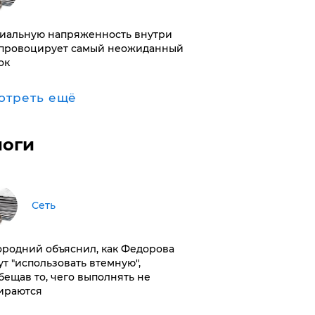
иальную напряженность внутри
провоцирует самый неожиданный
ок
отреть ещё
логи
Сеть
ородний объяснил, как Федорова
ут "использовать втемную",
бещав то, чего выполнять не
ираются