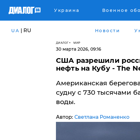
Украина
Военное об
| RU
UA
Новости
У
ДИАЛОГ
МИР
30 марта 2026, 09:16
США разрешили росси
нефть на Кубу - The N
Американская берегова
судну с 730 тысячами б
воды.
Автор:
Светлана Романенко