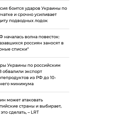
сия боится ударов Украины по
чатке и срочно усиливает
иту подводных лодок
РФ началась волна повесток:
азавшихся россиян заносят в
рные списки"
ры Украины по российским
 обвалили экспорт
тепродуктов из РФ до 10-
него минимума
ин может атаковать
тийские страны и выбирает,
 это сделать, – LRT