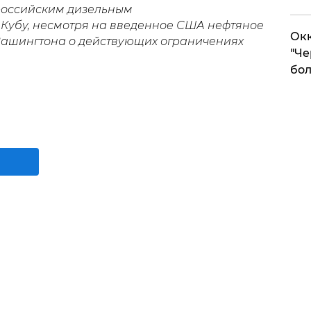
 российским дизельным
Кубу, несмотря на введенное США нефтяное
Окк
Вашингтона о действующих ограничениях
"Че
бол