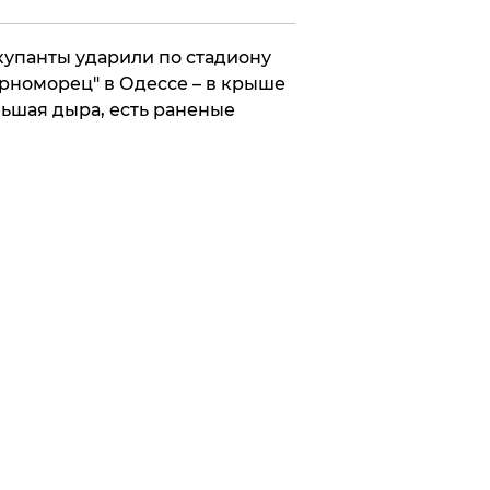
упанты ударили по стадиону
рноморец" в Одессе – в крыше
ьшая дыра, есть раненые