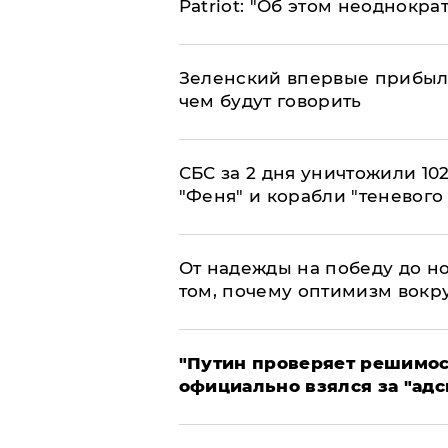
Patriot: "Об этом неоднокра
Зеленский впервые прибыл 
чем будут говорить
СБС за 2 дня уничтожили 10
"Феня" и корабли "теневого
От надежды на победу до но
том, почему оптимизм вокру
"Путин проверяет решимост
официально взялся за "адс