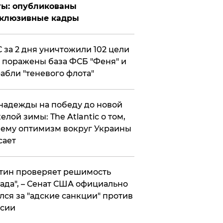
ты: опубликованы
склюзивные кадры
 за 2 дня уничтожили 102 цели
 поражены база ФСБ "Феня" и
абли "теневого флота"
надежды на победу до новой
елой зимы: The Atlantic о том,
ему оптимизм вокруг Украины
сает
тин проверяет решимость
ада", – Сенат США официально
лся за "адские санкции" против
сии