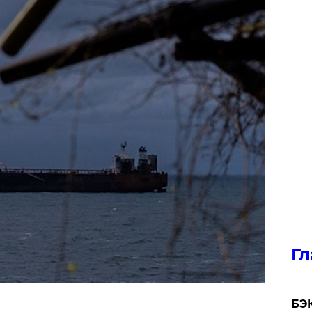
Гл
​БЭ