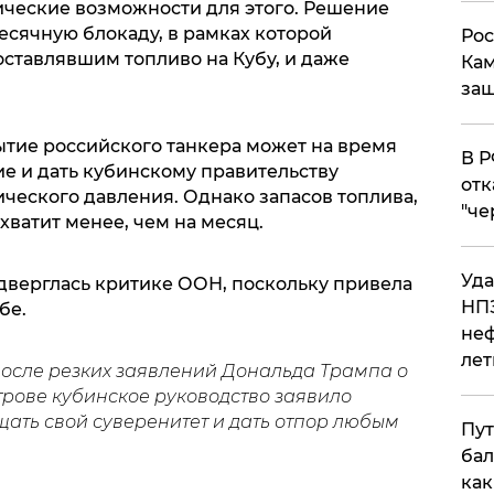
ические возможности для этого. Решение
сячную блокаду, в рамках которой
Рос
оставлявшим топливо на Кубу, и даже
Кам
защ
ытие российского танкера может на время
​В 
е и дать кубинскому правительству
отк
ческого давления. Однако запасов топлива,
"че
хватит менее, чем на месяц.
Уда
верглась критике ООН, поскольку привела
НПЗ
бе.
неф
лет
после резких заявлений Дональда Трампа о
трове кубинское руководство заявило
ть свой суверенитет и дать отпор любым
Пут
бал
как