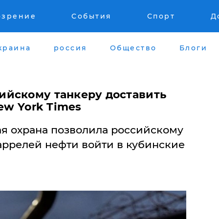
озрение
События
Спорт
Д
краина
россия
Общество
Блоги
йскому танкеру доставить
ew York Times
я охрана позволила российскому
аррелей нефти войти в кубинские