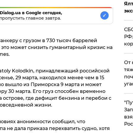
Ял
эк
Dialog.ua в Google сегодня,
✓
пропустить главное завтра.
СБС
РФ:
нкеру с грузом в 730 тысяч баррелей
кор
 это может снизить гуманитарный кризис на
mes.
От 
тяж
atoly Kolodkin, принадлежащий российской
поч
енье, 29 марта, находился менее чем в 15
уга
но вышло из Приморска 9 марта и может
еру 30 марта. Его груз способен временно
 острове, где дефицит бензина и перебои с
"Пу
повседневной жизни.
Зап
взя
овиях анонимности сообщил, что
Рос
 не дала приказа перехватить судно, хотя