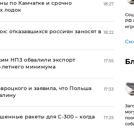
ины по Камчатке и срочно
18:27
х лодок
Соц
РФ 
игр
ок: отказавшихся россиян заносят в
18:22
См
ким НПЗ обвалили экспорт
Б
17:55
0-летнего минимума
авроцкого и заявила, что Польша
17:33
алину
Заг
мог
шенные ракеты для С-300 – когда
17:25
поо
соб