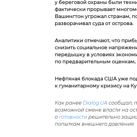
у береговой охраны были техн
фактически прорывает многоме
Вашингтон угрожал странам, п
разворачивал суда от острова.
Аналитики отмечают, что приб
снизить социальное напряжени
передышку в условиях экономи
по предварительным оценкам, 
Нефтяная блокада США уже под
к гуманитарному кризису на Ку
Как ранее
Dialog.UA
сообщал, 
возможной смене власти на ос
о
готовности
решительно защища
попыткам внешнего давления.