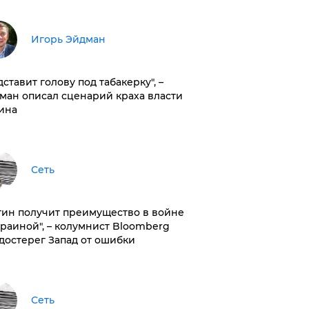
Игорь Эйдман
дставит голову под табакерку", –
ман описал сценарий краха власти
ина
Сеть
тин получит преимущество в войне
краиной", – колумнист Bloomberg
достерег Запад от ошибки
Сеть