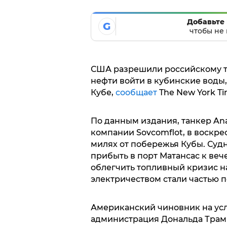
Добавьте 
G
чтобы не 
США разрешили российскому та
нефти войти в кубинские воды,
Кубе,
сообщает
The New York Ti
По данным издания, танкер An
компании Sovcomflot, в воскрес
милях от побережья Кубы. Суд
прибыть в порт Матансас к веч
облегчить топливный кризис на
электричеством стали частью 
Американский чиновник на усл
администрация Дональда Трампа