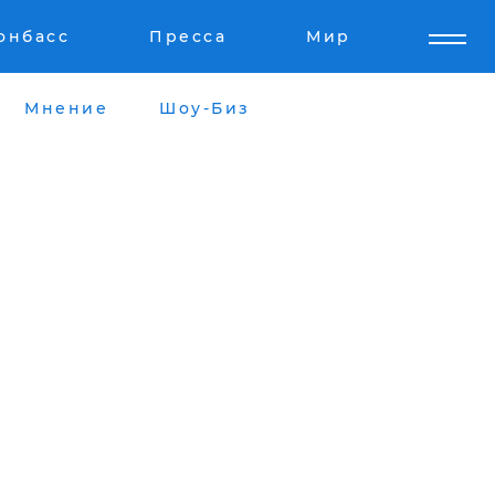
онбасс
Пресса
Мир
Мнение
Шоу-Биз