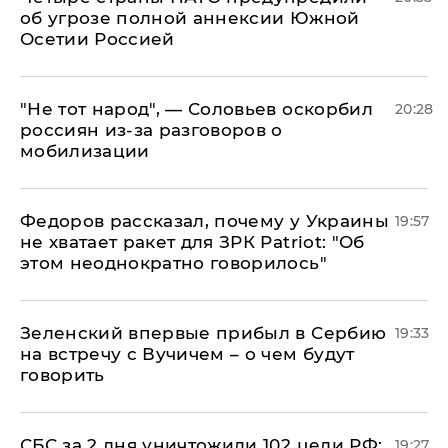
об угрозе полной аннексии Южной
Осетии Россией
​"Не тот народ", — Соловьев оскорбил
20:28
россиян из-за разговоров о
мобилизации
Федоров рассказал, почему у Украины
19:57
не хватает ракет для ЗРК Patriot: "Об
этом неоднократно говорилось"
Зеленский впервые прибыл в Сербию
19:33
на встречу с Вучичем – о чем будут
говорить
СБС за 2 дня уничтожили 102 цели РФ:
19:27