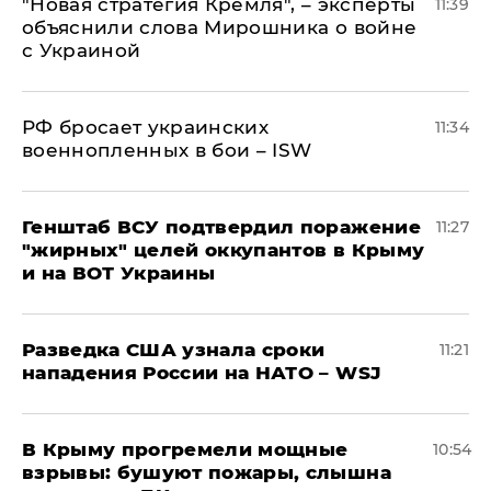
"Новая стратегия Кремля", – эксперты
11:39
объяснили слова Мирошника о войне
с Украиной
РФ бросает украинских
11:34
военнопленных в бои – ISW
Генштаб ВСУ подтвердил поражение
11:27
"жирных" целей оккупантов в Крыму
и на ВОТ Украины
Разведка США узнала сроки
11:21
нападения России на НАТО – WSJ
В Крыму прогремели мощные
10:54
взрывы: бушуют пожары, слышна