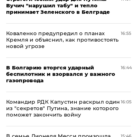
Вучич "нарушил табу" и тепло
принимает Зеленского в Белграде
Коваленко предупредил о планах
16:55
Кремля и объяснил, как противостоять
новой угрозе
В Болгарию вторгся ударный
16:44
беспилотник и взорвался у важного
газопровода
Командир РДК Капустин раскрыл один
16:05
из "секретов" Путина, знание которого
поможет закончить войну
В семье Лионеля Месси произошла
15:46