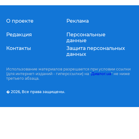
О проекте
Реклама
Редакция
Персональные
данные
Контакты
Защита персональных
данных
Использование материалов разрешается при условии ссылки
(для интернет-изданий - гиперссылки) на "
Диалог.ua
" не ниже
третьего абзаца.
� 2026,
Все права защищены.