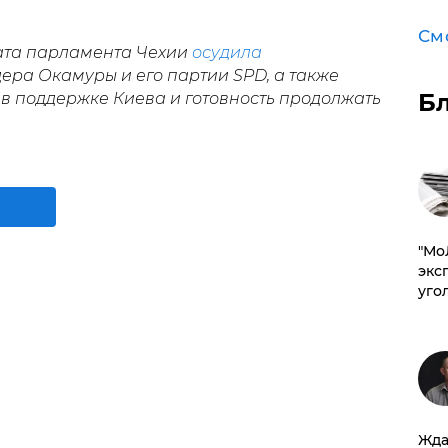
См
ата парламента Чехии
осудила
ера Окамуры и его партии SPD, а также
Б
в поддержке Киева и готовность продолжать
​"М
эксп
уго
Жда