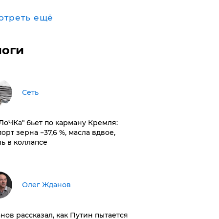
отреть ещё
логи
Сеть
оЛоЧКа" бьет по карману Кремля:
орт зерна −37,6 %, масла вдвое,
ль в коллапсе
Олег Жданов
нов рассказал, как Путин пытается