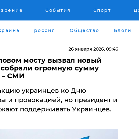
озрение
События
Спорт
Д
краина
россия
Общество
Блоги
26 января 2026, 09:46
ловом мосту вызвал новый
и собрали огромную сумму
 – СМИ
акцию украинцев ко Дню
аги провокацией, но президент и
жают поддерживать Украинцев.