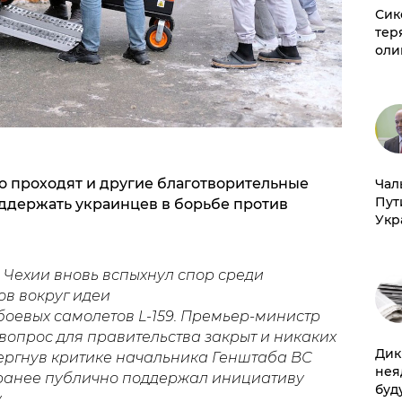
Сик
тер
оли
о проходят и другие благотворительные
Чал
Пут
оддержать украинцев в борьбе против
Укр
 Чехии вновь вспыхнул спор среди
в вокруг идеи
боевых самолетов L‐159. Премьер-министр
 вопрос для правительства закрыт и никаких
Дик
вергнув критике начальника Генштаба ВС
нея
 ранее публично поддержал инициативу
буд
у