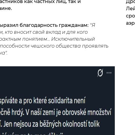
стников как частных лиц, так и
​Др
аине.
Лей
сро
аэ
ыразил благодарность гражданам:
"Я
 кто вносит свой вклад и для кого
рактным понятием... Исключительный
 способности чешского общества проявлять
а".