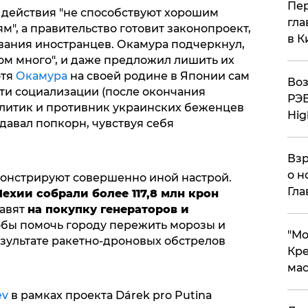
Пер
 действия "не способствуют хорошим
гла
", а правительство готовит законопроект,
в К
ания иностранцев. Окамура подчеркнул,
ом много", и даже предложил лишить их
отя
Окамура
на своей родине в Японии сам
Воз
сти социализации (после окончания
РЭБ
литик и противник украинских беженцев
Hig
давал попкорн, чувствуя себя
.
Взр
о н
онстрируют совершенно иной настрой.
Гла
ехии собрали более 117,8 млн крон
равят
на покупку генераторов и
тобы помочь городу пережить морозы и
​"М
езультате ракетно-дроновых обстрелов
Кре
мас
ev
в рамках проекта Dárek pro Putina