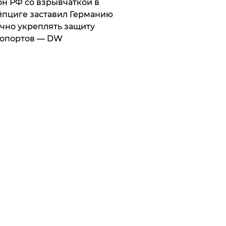
он РФ со взрывчаткой в
пциге заставил Германию
чно укреплять защиту
ропортов — DW