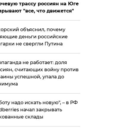
чевую трассу россиян на Юге
зрывают "все, что движется"
орский объяснил, почему
яющие деньги российские
гархи не свергли Путина
опаганда не работает: доля
сиян, считающих войну против
аины успешной, упала до
нимума
боту надо искать новую", – в РФ
dberries начал закрывать
кованные склады