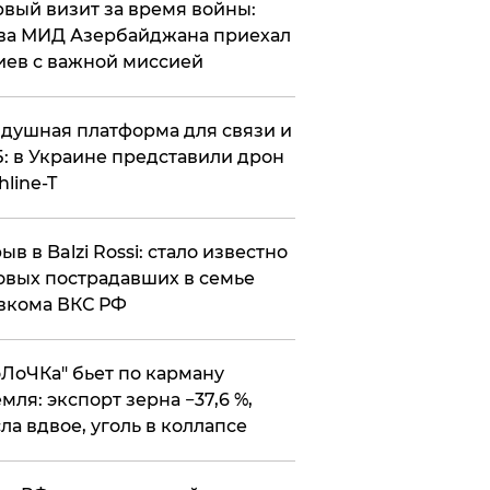
вый визит за время войны:
ва МИД Азербайджана приехал
иев с важной миссией
душная платформа для связи и
: в Украине представили дрон
hline-T
ыв в Balzi Rossi: стало известно
овых пострадавших в семье
вкома ВКС РФ
оЛоЧКа" бьет по карману
мля: экспорт зерна −37,6 %,
ла вдвое, уголь в коллапсе