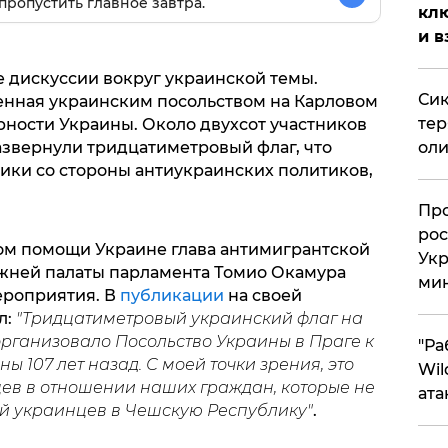
пропустить главное завтра.
клю
и в
е дискуссии вокруг украинской темы.
Сик
енная украинским посольством на Карловом
тер
орности Украины. Около двухсот участников
азвернули тридцатиметровый флаг, что
оли
тики со стороны антиукраинских политиков,
​Пр
рос
ом помощи Украине глава антимигрантской
Укр
жней палаты парламента Томио Окамура
ми
ероприятия. В
публикации
на своей
л:
"Тридцатиметровый украинский флаг на
организовало Посольство Украины в Праге к
"Ра
 107 лет назад. С моей точки зрения, это
Wil
в в отношении наших граждан, которые не
ата
й украинцев в Чешскую Республику"
.