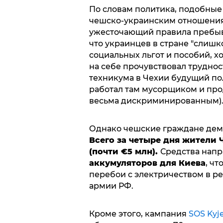
По словам политика, подобные
чешско-украинским отношениям
ужесточающий правила пребыв
что украинцев в стране "слишк
социальных льгот и пособий, х
на себе прочувствовал трудно
техникума в Чехии будущий по
работал там мусорщиком и про
весьма дискриминированным)
Однако чешские граждане дем
Всего за четыре дня жители Ч
(почти €5 млн).
Средства нап
аккумуляторов для Киева
, ч
перебои с электричеством в р
армии РФ.
Кроме этого, кампания
SOS Kyj