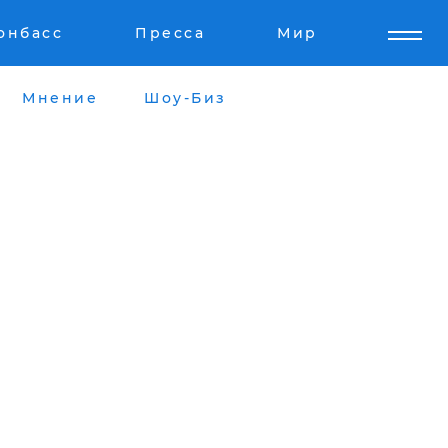
онбасс
Пресса
Мир
Мнение
Шоу-Биз