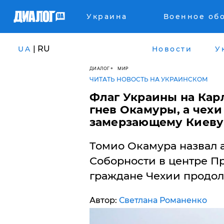
Украина
Военное об
| RU
UA
Новости
У
ДИАЛОГ
МИР
ЧИТАТЬ НОВОСТЬ НА УКРАИНСКОМ
Флаг Украины на Кар
гнев Окамуры, а чех
замерзающему Киеву
Томио Окамура назвал 
Соборности в центре Пр
граждане Чехии продол
Автор:
Светлана Романенко