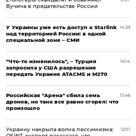
Вучича в предательстве России
У Украины уже есть доступ к Starlink
14:39
над территорией России: в одной
специальной зоне – СМИ
​"Что-то изменилось", – Турция
14:14
запросила у США разрешение
передать Украине ATACMS и M270
​Российская "Арена" сбила семь
13:46
дронов, но танк все равно сгорел: что
произошло
​Украину накрыла волна пессимизма:
12:51
OSINT-эксперт рассказал, что