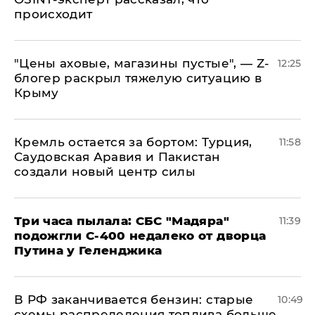
происходит
​"Цены аховые, магазины пустые", — Z-
12:25
блогер раскрыл тяжелую ситуацию в
Крыму
​Кремль остается за бортом: Турция,
11:58
Саудовская Аравия и Пакистан
создали новый центр силы
Три часа пылала: СБС "Мадяра"
11:39
подожгли С-400 недалеко от дворца
Путина у Геленджика
​В РФ заканчивается бензин: старые
10:49
схемы распределения топлива больше