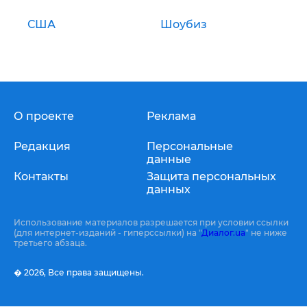
США
Шоубиз
О проекте
Реклама
Редакция
Персональные
данные
Контакты
Защита персональных
данных
Использование материалов разрешается при условии ссылки
(для интернет-изданий - гиперссылки) на "
Диалог.ua
" не ниже
третьего абзаца.
� 2026,
Все права защищены.