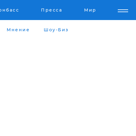
онбасс
Пресса
Мир
Мнение
Шоу-Биз