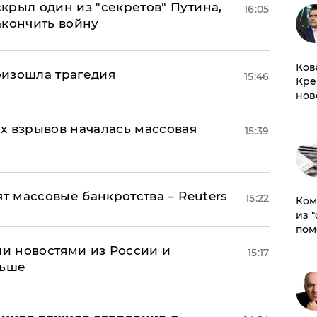
крыл один из "секретов" Путина,
16:05
акончить войну
Ков
оизошла трагедия
15:46
Кре
нов
х взрывов началась массовая
15:39
ят массовые банкротства – Reuters
15:22
Ком
из 
пом
и новостями из России и
15:17
льше