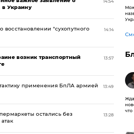
нное важное заявление о
14:54
t в Украину
Мож
наз
Укр
о восстановлении "сухопутного
14:14
См
Б
краине возник транспортный
13:57
ге
 тактику применения БпЛА армией
13:49
Жда
нов
что
пермаркеты остались без
13:28
 атак