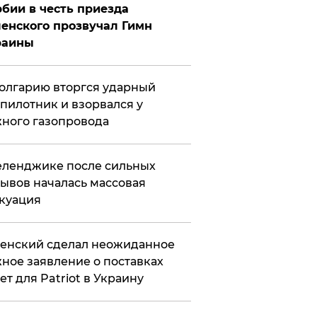
бии в честь приезда
енского прозвучал Гимн
раины
олгарию вторгся ударный
пилотник и взорвался у
ного газопровода
еленджике после сильных
ывов началась массовая
куация
енский сделал неожиданное
ное заявление о поставках
ет для Patriot в Украину