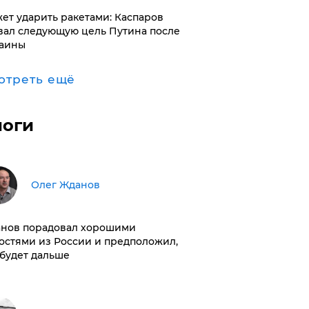
ет ударить ракетами: Каспаров
вал следующую цель Путина после
аины
отреть ещё
логи
Олег Жданов
нов порадовал хорошими
остями из России и предположил,
 будет дальше