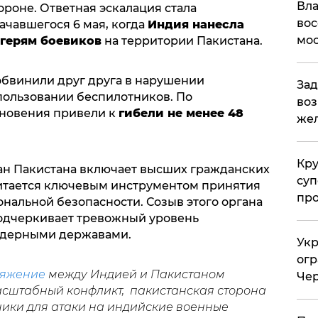
Вла
роне. Ответная эскалация стала
вос
начавшегося 6 мая, когда
Индия нанесла
мос
герям боевиков
на территории Пакистана.
обвинили друг друга в нарушении
Зад
пользовании беспилотников. По
воз
кновения привели к
гибели не менее 48
жел
Кр
н Пакистана включает высших гражданских
суп
читается ключевым инструментом принятия
про
нальной безопасности. Созыв этого органа
подчеркивает тревожный уровень
ядерными державами.
Укр
огр
яжение
между Индией и Пакистаном
Чер
асштабный конфликт, пакистанская сторона
ики для атаки на индийские военные