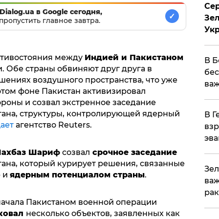
Сер
Dialog.ua в Google сегодня,
✓
Зел
пропустить главное завтра.
Ук
отивостояния между
Индией и Пакистаном
В Б
и. Обе страны обвиняют друг друга в
бес
ушениях воздушного пространства, что уже
важ
 этом фоне Пакистан активизировал
роны и созвал экстренное заседание
гана, структуры, контролирующей ядерный
В Г
ает
агентство Reuters.
взр
эва
ахбаз Шариф
созвал
срочное заседание
ана, который курирует решения, связанные
Зел
ю и
ядерным потенциалом страны
.
важ
рак
 начала Пакистаном военной операции
ковал
несколько объектов, заявленных как