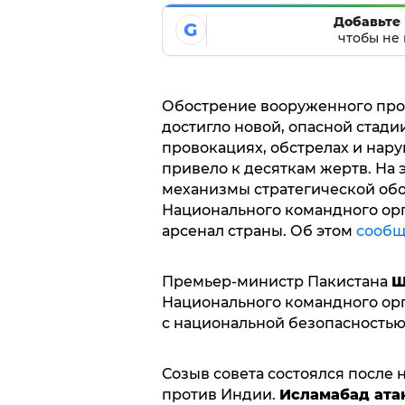
Добавьте 
G
чтобы не 
Обострение вооруженного пр
достигло новой, опасной стади
провокациях, обстрелах и нар
привело к десяткам жертв. На
механизмы стратегической обо
Национального командного ор
арсенал страны. Об этом
сообщ
Премьер-министр Пакистана
Ш
Национального командного орг
с национальной безопасность
Созыв совета состоялся после
против Индии.
Исламабад ата