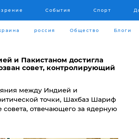
озрение
События
Спорт
Д
краина
россия
Общество
Блоги
ей и Пакистаном достигла
созван совет, контролирующий
ояния между Индией и
ритической точки, Шахбаз Шариф
 совета, отвечающего за ядерную