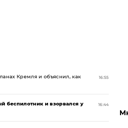
ланах Кремля и объяснил, как
16:55
ый беспилотник и взорвался у
16:44
М