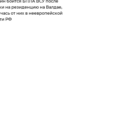
ин боится БПЛА ВСУ после
ки на резиденцию на Валдае,
чась от них в неевропейской
ти РФ