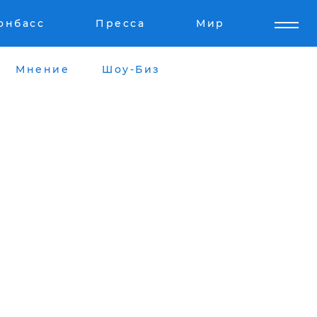
онбасс
Пресса
Мир
Мнение
Шоу-Биз