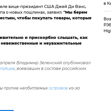
в К
деле вице-президент США Джей Ди Вэнс,
а о новых пошлинах, заявил:
"Мы берем
рестьян, чтобы покупать товары, которые
Воз
РЭБ
Hig
ивительно и прискорбно слышать, как
ь невежественные и неуважительные
8 апреля Владимир Зеленский опубликовал
итайцев
, воевавших в составе российских
ы против необитаемых
островов
из-за