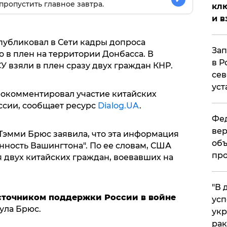
пропустить главное завтра.
клю
и в
публиковал в Сети кадры допроса
Зап
о в плен на территории Донбасса. В
в Р
У взяли в плен сразу двух граждан КНР.
сев
уст
рокомментировал участие китайских
ссии, сообщает ресурс
Dialog.UA
.
Фед
вер
Тэмми Брюс заявила, что эта информация
объ
нность Вашингтона". По ее словам, США
про
 двух китайских граждан, воевавших на
​"В
сточником поддержки России в войне
усп
ула Брюс.
укр
рак