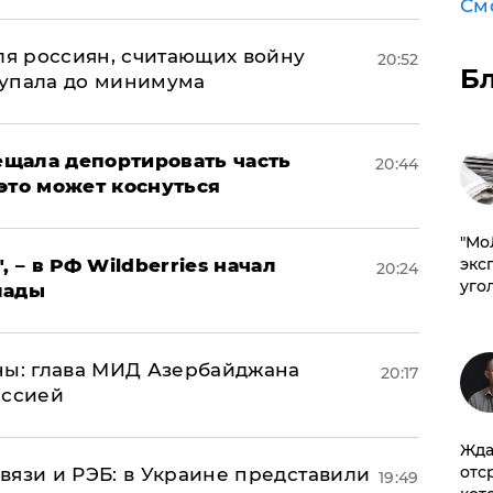
См
оля россиян, считающих войну
20:52
Б
 упала до минимума
щала депортировать часть
20:44
это может коснуться
​"М
эксп
, – в РФ Wildberries начал
20:24
уго
лады
ны: глава МИД Азербайджана
20:17
иссией
Жда
отс
вязи и РЭБ: в Украине представили
19:49