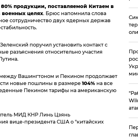
о
80% продукции, поставляемой Китаем в
 военных целях
. Брюс напомнила слова
Сик
сное сотрудничество двух ядерных держав
тер
стабильность.
оли
еленский поручил установить контакт с
​Пр
ые разъяснения относительно участия
рос
Путина.
Укр
ми
 между Вашингтоном и Пекином продолжает
ести новые пошлины в размере
104%
на все
введенные Пекином тарифы на американскую
"Ра
Wil
ата
витель МИД КНР Линь Цзянь
ия вице-президента США о "китайских
Пер
гла