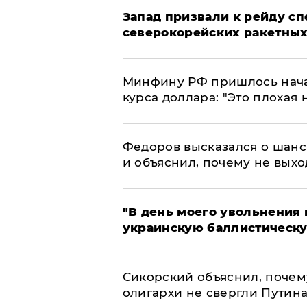
Запад призвали к рейду с
северокорейских ракетных
Минфину РФ пришлось начат
курса доллара: "Это плохая 
Федоров высказался о шанс
и объяснил, почему не выхо
​"В день моего увольнени
украинскую баллистическу
Сикорский объяснил, поче
олигархи не свергли Путин