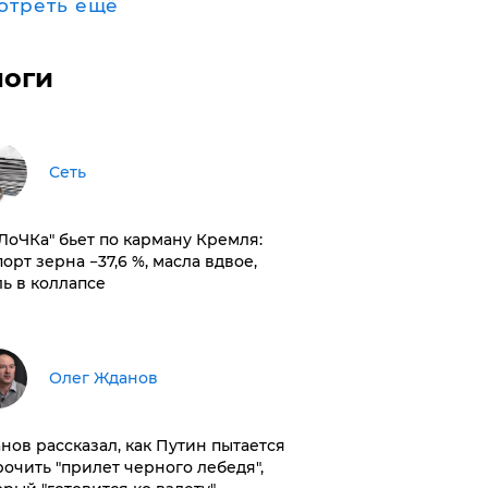
отреть ещё
логи
Сеть
оЛоЧКа" бьет по карману Кремля:
орт зерна −37,6 %, масла вдвое,
ль в коллапсе
Олег Жданов
нов рассказал, как Путин пытается
рочить "прилет черного лебедя",