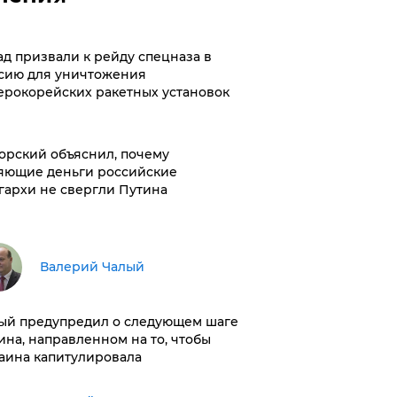
ад призвали к рейду спецназа в
сию для уничтожения
ерокорейских ракетных установок
орский объяснил, почему
яющие деньги российские
гархи не свергли Путина
Валерий Чалый
ый предупредил о следующем шаге
ина, направленном на то, чтобы
аина капитулировала