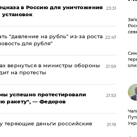
пецназа в Россию для уничтожения
23:31
 установок
Зап
Рос
сев
ь "давление на рубль" из-за роста
22:47
новость для рубля"
Сик
тер
ах вернуться в министры обороны
оли
21:59
дит на протесты
я мы успешно протестировали
21:53
ю ракету", — Федоров
Чал
Пут
Укр
му теряющие деньги российские
21:19
а