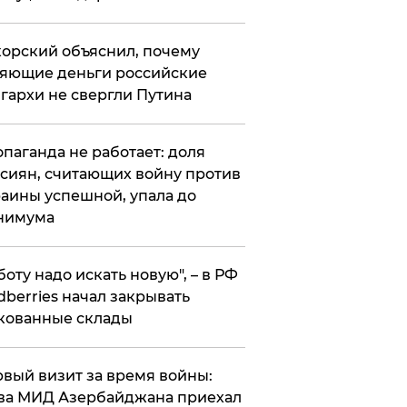
орский объяснил, почему
яющие деньги российские
гархи не свергли Путина
опаганда не работает: доля
сиян, считающих войну против
аины успешной, упала до
нимума
боту надо искать новую", – в РФ
dberries начал закрывать
кованные склады
вый визит за время войны:
ва МИД Азербайджана приехал