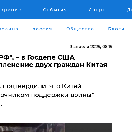
озрение
События
Спорт
Д
краина
россия
Общество
Блоги
9 апреля 2025, 06:15
РФ", – в Госдепе США
ленение двух граждан Китая
 подтвердили, что Китай
точником поддержки войны"
.