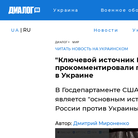
Украина
Военное об
| RU
UA
Новости
У
ДИАЛОГ
МИР
ЧИТАТЬ НОВОСТЬ НА УКРАИНСКОМ
​"Ключевой источник 
прокомментировали п
в Украине
В Госдепартаменте США
является "основным ис
России против Украины
Автор:
Дмитрий Мироненко