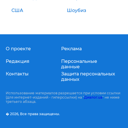
США
Шоубиз
О проекте
Реклама
Редакция
Персональные
данные
Контакты
Защита персональных
данных
Использование материалов разрешается при условии ссылки
(для интернет-изданий - гиперссылки) на "
Диалог.ua
" не ниже
третьего абзаца.
� 2026,
Все права защищены.