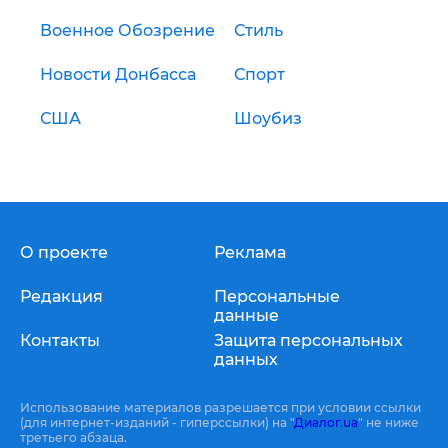
Военное Обозрение
Стиль
Новости Донбасса
Спорт
США
Шоубиз
О проекте
Реклама
Редакция
Персональные
данные
Контакты
Защита персональных
данных
Использование материалов разрешается при условии ссылки
(для интернет-изданий - гиперссылки) на "
Диалог.ua
" не ниже
третьего абзаца.