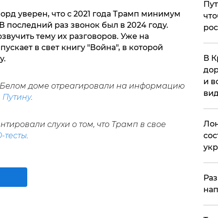
Пут
рд уверен, что с 2021 года Трамп минимум
что
В последний раз звонок был в 2024 году.
рос
звучить тему их разговоров. Уже на
скает в свет книгу "Война", в которой
В К
у.
дор
и в
в Белом доме отреагировали на информацию
вид
 Путину
.
Лон
ировали слухи о том, что Трамп в свое
-тесты
.
сос
ук
Раз
нап