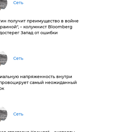
Сеть
тин получит преимущество в войне
краиной", – колумнист Bloomberg
достерег Запад от ошибки
Сеть
иальную напряженность внутри
провоцирует самый неожиданный
ок
Сеть