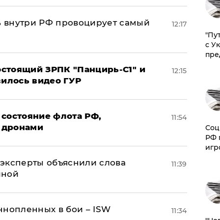
 внутри РФ провоцирует самый
12:17
"Пу
с У
пре
стоящий ЗРПК "Панцирь-С1" и
12:15
вилось видео ГУР
 состояние флота РФ,
11:54
 дронами
Соц
РФ 
игр
– эксперты объяснили слова
11:39
иной
ннопленных в бои – ISW
11:34