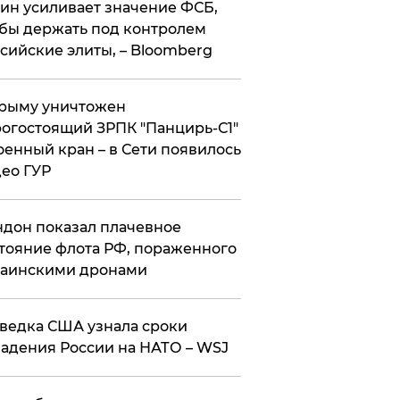
ин усиливает значение ФСБ,
бы держать под контролем
сийские элиты, – Bloomberg
рыму уничтожен
огостоящий ЗРПК "Панцирь-С1"
оенный кран – в Сети появилось
ео ГУР
дон показал плачевное
тояние флота РФ, пораженного
раинскими дронами
ведка США узнала сроки
адения России на НАТО – WSJ