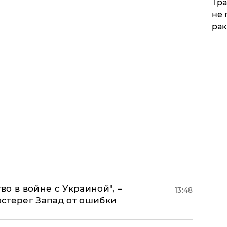
Тра
не 
рак
о в войне с Украиной", –
13:48
стерег Запад от ошибки