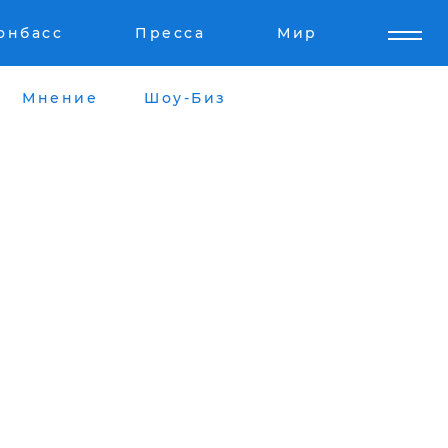
онбасс
Пресса
Мир
Мнение
Шоу-Биз