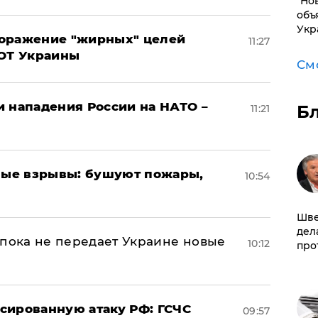
"Но
объ
Укр
поражение "жирных" целей
11:27
ВОТ Украины
См
и нападения России на НАТО –
Б
11:21
ые взрывы: бушуют пожары,
10:54
Шве
дел
 пока не передает Украине новые
10:12
про
сированную атаку РФ: ГСЧС
09:57