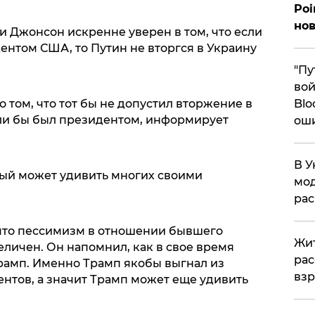
Poi
нов
 Джонсон искренне уверен в том, что если
ентом США, то Путин не вторгся в Украину
"Пу
вой
 том, что тот бы не допустил вторжение в
Blo
сли бы был президентом, информирует
ош
В У
орый может удивить многих своими
мод
ра
что пессимизм в отношении бывшего
Жит
личен. Он напомнил, как в свое время
рас
рамп. Именно Трамп якобы выгнал из
вз
ентов, а значит Трамп может еще удивить