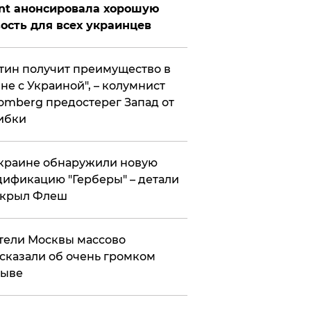
nt анонсировала хорошую
ость для всех украинцев
тин получит преимущество в
не с Украиной", – колумнист
omberg предостерег Запад от
ибки
краине обнаружили новую
ификацию "Герберы" – детали
скрыл Флеш
ели Москвы массово
сказали об очень громком
рыве