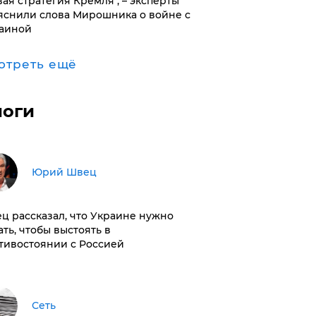
вая стратегия Кремля", – эксперты
яснили слова Мирошника о войне с
аиной
отреть ещё
логи
Юрий Швец
ц рассказал, что Украине нужно
ать, чтобы выстоять в
тивостоянии с Россией
Сеть