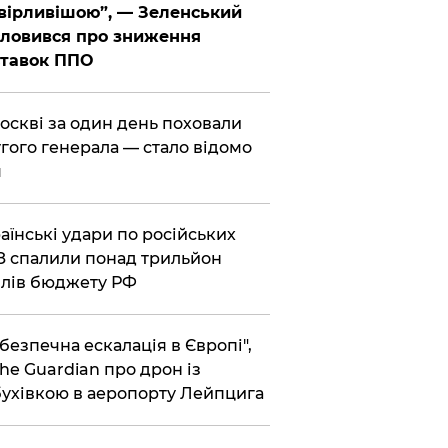
вірливішою”, — Зеленський
ловився про зниження
ставок ППО
Москві за один день поховали
гого генерала — стало відомо
я
раїнські удари по російських
 спалили понад трильйон
лів бюджету РФ
ебезпечна ескалація в Європі",
he Guardian про дрон із
ухівкою в аеропорту Лейпцига