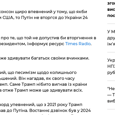
зго
вис
жонсон щиро впевнений у тому, що якби
по
 США, то Путін не вторгся до України 24
​У 
про те, що той не допустив би вторгнення в
дру
 президентом, інформує ресурс
Times Radio
.
ім’
оже здивувати багатьох своїми вчинками.
​Ук
НПЗ
ий, що песимізм щодо колишнього
руб
ений. Він нагадав, як свого часу
мп. Саме Трамп нібито вигнав із країни
​"Н
 а отже Трамп може ще здивувати всіх.
— T
виб
орд упевнений, що з 2021 року Трамп
в до Путіна. Востаннє дзвінок був у 2024