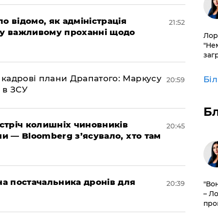
ло відомо, як адміністрація
21:52
 у важливому проханні щодо
Лор
"Не
заг
 кадрові плани Драпатого: Маркусу
Бі
20:59
 в ЗСУ
Б
зустріч колишніх чиновників
20:45
ни — Bloomberg з’ясувало, хто там
 на постачальника дронів для
20:39
"Во
– Л
про