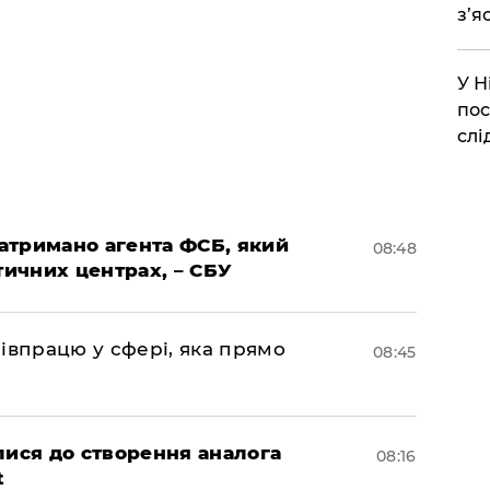
з’я
​У 
пос
слі
затримано агента ФСБ, який
08:48
тичних центрах, – СБУ
івпрацю у сфері, яка прямо
08:45
лися до створення аналога
08:16
t