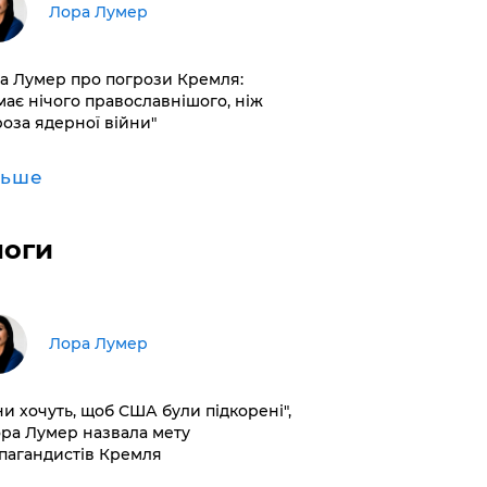
​Лора Лумер
а Лумер про погрози Кремля:
має нічого православнішого, ніж
роза ядерної війни"
льше
логи
​Лора Лумер
ни хочуть, щоб США були підкорені",
ора Лумер назвала мету
пагандистів Кремля