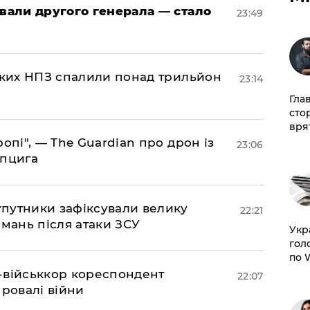
овали другого генерала — стало
23:49
ських НПЗ спалили понад трильйон
23:14
Гла
сто
врят
ропі", — The Guardian про дрон із
23:06
йпцига
супутники зафіксували велику
22:21
амань після атаки ЗСУ
​Ук
гол
по 
Z-військкор кореспондент
22:07
провалі війни