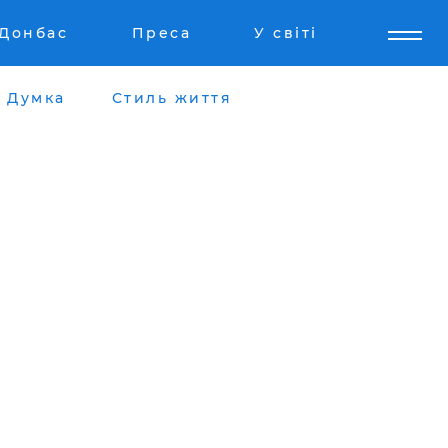
Донбас
Преса
У світі
Думка
Стиль життя