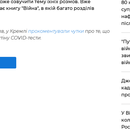
оже озвучити тему їхніх розмов. Вже
​80
 книгу "Війна", в якій багато розділів
суп
наф
піс
в, у Кремлі
прокоментували чутки
про те, що
іну COVID-тести.
"Пу
вій
зви
вій
​Дж
кад
про
​У 
кол
Рос