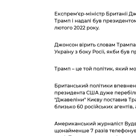
Експрем'єр-міністр Британії Д
Трамп і надалі був президентом
лютого 2022 року.
Джонсон вірить словам Трампа 
Україну з боку Росії, якби був
Трамп – це той політик, який м
Британський політики впевнен
президента США дуже перебільш
"Джавеліни" Києву поставив Тра
близько 60 російських агентів,
Американський журналіст Вудв
щонайменше 7 разів телефонува