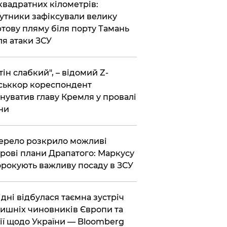
 квадратних кілометрів:
утники зафіксували велику
тову пляму біля порту Тамань
ля атаки ЗСУ
тін слабкий", – відомий Z-
ськкор кореспондент
нуватив главу Кремля у провалі
ни
ерело розкрило можливі
рові плани Драпатого: Маркусу
рокують важливу посаду в ЗСУ
Відні відбулася таємна зустріч
ишніх чиновників Європи та
ії щодо України — Bloomberg