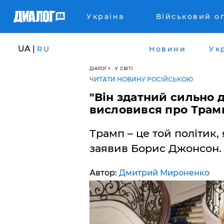
Україна
Військовий о
UA |
RU
Новини
Ук
ДІАЛОГ
У СВІТІ
ЧИТАТИ НОВИНУ РОСІЙСЬКОЮ
"Він здатний сильно 
висловився про Трамп
Трамп – це той політик,
заявив Борис Джонсон.
Автор:
Дмитрий Мироненко