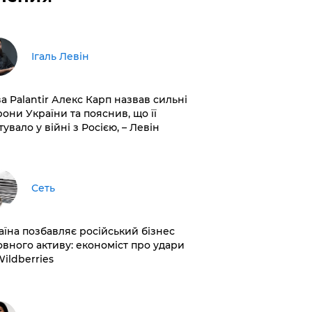
Ігаль Левін
ва Palantir Алекс Карп назвав сильні
рони України та пояснив, що її
увало у війні з Росією, – Левін
Сеть
раїна позбавляє російський бізнес
овного активу: економіст про удари
Wildberries