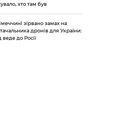
сувало, хто там був
Німеччині зірвано замах на
тачальника дронів для України:
д веде до Росії