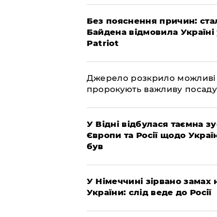
​Без пояснення причин: ста
Байдена відмовила Україні
Patriot
​Джерело розкрило можливі
пророкують важливу посаду
​У Відні відбулася таємна 
Європи та Росії щодо Украї
був
​У Німеччині зірвано замах
України: слід веде до Росії