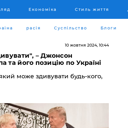
гляд
Економіка
Стиль життя
раїна
расія
Суспільство
Блоги
10 жовтня 2024, 10:44
дивувати", – Джонсон
а та його позицію по Україні
 який може здивувати будь-кого,