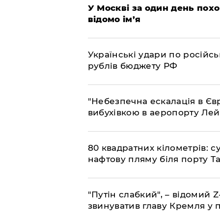
​У Москві за один день пох
відомо ім’я
​Українські удари по росій
рублів бюджету РФ
​"Небезпечна ескалація в Єв
вибухівкою в аеропорту Ле
​80 квадратних кілометрів: 
нафтову пляму біля порту Т
"Путін слабкий", – відомий 
звинуватив главу Кремля у 