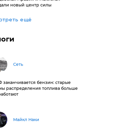
дали новый центр силы
отреть ещё
логи
Сеть
РФ заканчивается бензин: старые
мы распределения топлива больше
работают
Майкл Наки