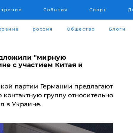
озрение
События
Спорт
Д
краина
россия
Общество
Блоги
едложили "мирную
не с участием Китая и
кой партии Германии предлагают
 контактную группу относительно
я в Украине.