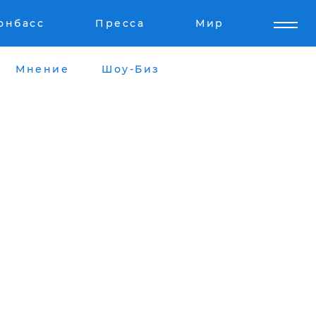
онбасс
Пресса
Мир
Мнение
Шоу-Биз