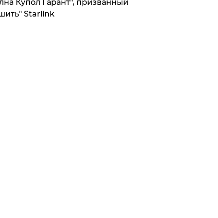
лна Купол Гарант", призванный
шить" Starlink