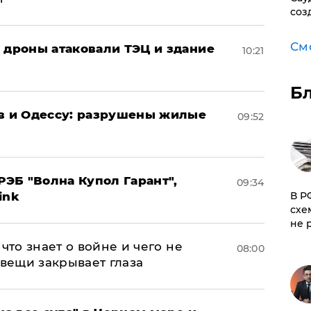
соз
См
: дроны атаковали ТЭЦ и здание
10:21
Б
ов и Одессу: разрушены жилые
09:52
ЭБ "Волна Купол Гарант",
09:34
​В 
ink
схе
не 
что знает о войне и чего не
08:00
 вещи закрывает глаза