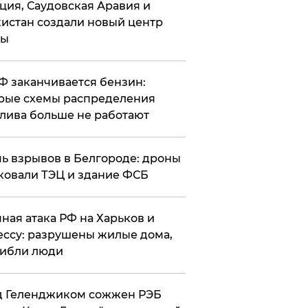
ция, Саудовская Аравия и
истан создали новый центр
лы
РФ заканчивается бензин:
рые схемы распределения
лива больше не работают
чь взрывов в Белгороде: дроны
ковали ТЭЦ и здание ФСБ
чная атака РФ на Харьков и
ссу: разрушены жилые дома,
ибли люди
д Геленджиком сожжен РЭБ