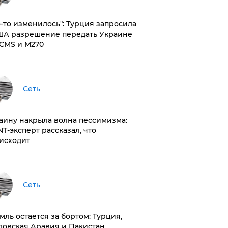
то-то изменилось": Турция запросила
ША разрешение передать Украине
CMS и M270
Сеть
раину накрыла волна пессимизма:
NT-эксперт рассказал, что
исходит
Сеть
емль остается за бортом: Турция,
довская Аравия и Пакистан