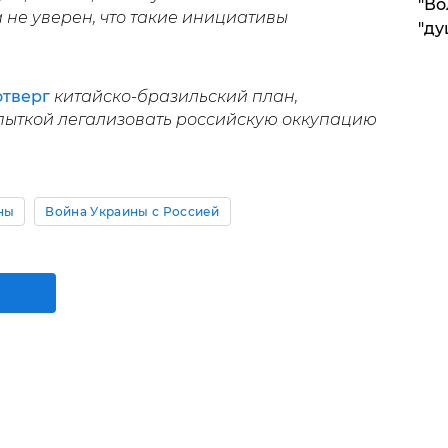
"Во
а не уверен, что такие инициативы
"ду
отверг
китайско-бразильский план,
опыткой легализовать российскую оккупацию
ны
Война Украины с Россией