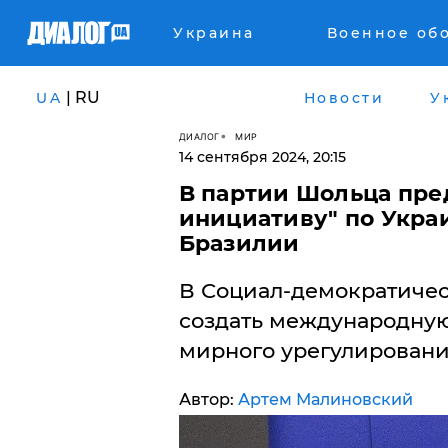
Украина
Военное об
| RU
UA
Новости
У
ДИАЛОГ
МИР
14 сентября 2024, 20:15
В партии Шольца пр
инициативу" по Украи
Бразилии
В Социал-демократичес
создать международную
мирного урегулировани
Автор:
Артем Малиновский