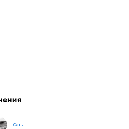
нения
Сеть