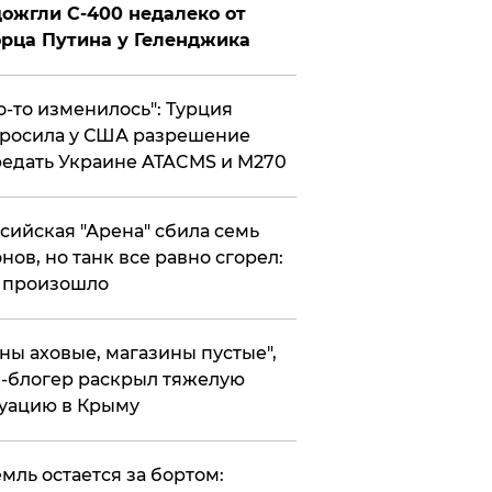
ожгли С-400 недалеко от
рца Путина у Геленджика
то-то изменилось": Турция
росила у США разрешение
едать Украине ATACMS и M270
ссийская "Арена" сбила семь
нов, но танк все равно сгорел:
 произошло
ены аховые, магазины пустые",
-блогер раскрыл тяжелую
уацию в Крыму
емль остается за бортом: