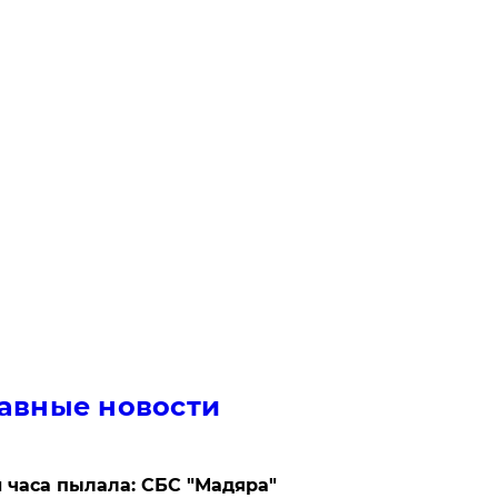
авные новости
 часа пылала: СБС "Мадяра"