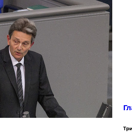
Гл
Три