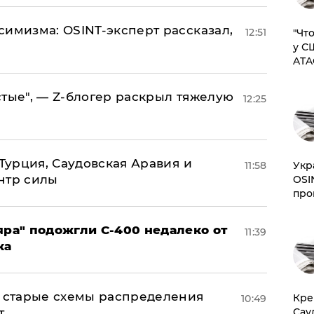
симизма: OSINT-эксперт рассказал,
12:51
​"Ч
у С
ATA
стые", — Z-блогер раскрыл тяжелую
12:25
 Турция, Саудовская Аравия и
​Ук
11:58
нтр силы
OSI
про
яра" подожгли С-400 недалеко от
11:39
ка
н: старые схемы распределения
​Кр
10:49
Сау
т