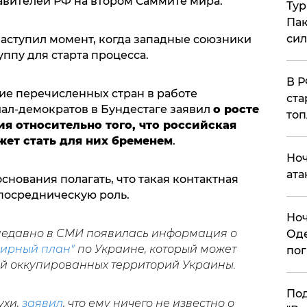
авителей РФ на втором Саммите мира.
Тур
Пак
си
наступил момент, когда западные союзники
ппу для старта процесса.
​В 
е перечисленных стран в работе
ста
иал-демократов в Бундестаге заявил
о росте
топ
ия относительно того, что российская
жет стать для них бременем
.
​Но
ата
снования полагать, что такая контактная
посредническую роль.
​Но
 недавно в СМИ появилась информация о
Оде
мирный план"
по Украине, который может
пог
ей оккупированных территорий Украины.
По
ухи,
заявил
, что ему ничего не известно о