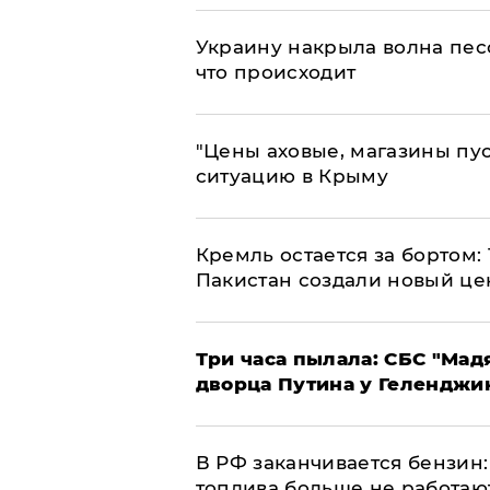
​Украину накрыла волна пес
что происходит
​"Цены аховые, магазины пу
ситуацию в Крыму
​Кремль остается за бортом:
Пакистан создали новый це
Три часа пылала: СБС "Мад
дворца Путина у Геленджи
​В РФ заканчивается бензи
топлива больше не работаю