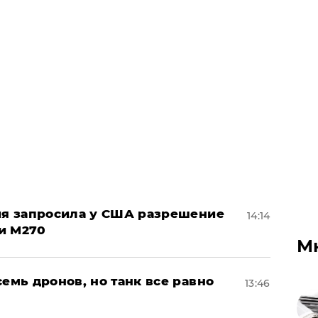
ция запросила у США разрешение
14:14
и M270
М
семь дронов, но танк все равно
13:46