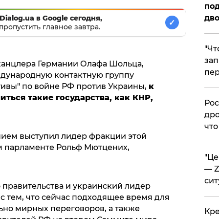
под
дво
Dialog.ua в Google сегодня,
✓
пропустить главное завтра.
​"Ч
зап
канцлера Германии Олафа Шольца,
пер
дународную контактную группу
ивы" по войне РФ против Украины,
к
ться такие государства, как КНР,
​Ро
дро
что
ием выступил лидер фракции этой
м парламенте Рольф Мютцених,
​"Ц
— Z
сит
о правительства и украинский лидер
с тем, что сейчас подходящее время для
ьно мирных переговоров, а также
​Кр