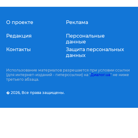
О проекте
Реклама
Редакция
Персональные
данные
Контакты
Защита персональных
данных
Использование материалов разрешается при условии ссылки
(для интернет-изданий - гиперссылки) на "
Диалог.ua
" не ниже
третьего абзаца.
� 2026,
Все права защищены.