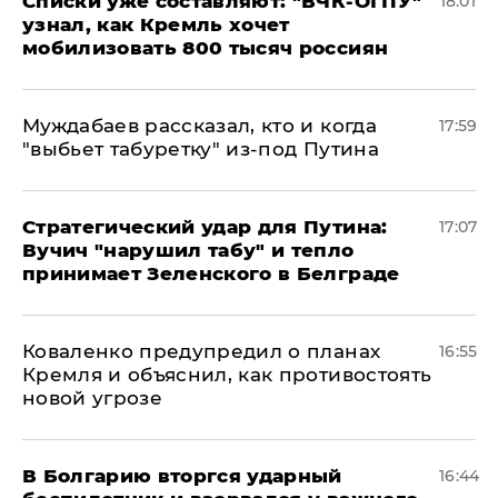
Списки уже составляют: "ВЧК-ОГПУ"
18:01
узнал, как Кремль хочет
мобилизовать 800 тысяч россиян
Муждабаев рассказал, кто и когда
17:59
"выбьет табуретку" из-под Путина
Стратегический удар для Путина:
17:07
Вучич "нарушил табу" и тепло
принимает Зеленского в Белграде
Коваленко предупредил о планах
16:55
Кремля и объяснил, как противостоять
новой угрозе
В Болгарию вторгся ударный
16:44