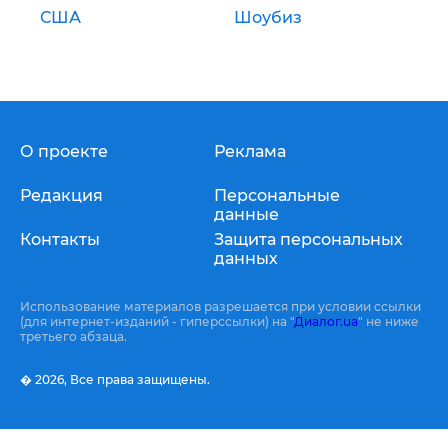
США
Шоубиз
О проекте
Реклама
Редакция
Персональные
данные
Контакты
Защита персональных
данных
Использование материалов разрешается при условии ссылки
(для интернет-изданий - гиперссылки) на "
Диалог.ua
" не ниже
третьего абзаца.
� 2026,
Все права защищены.