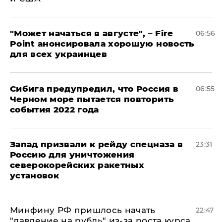
"Может начаться в августе", – Fire
06:56
Point анонсировала хорошую новость
для всех украинцев
Сибига предупредил, что Россия в
06:55
Черном море пытается повторить
события 2022 года
Запад призвали к рейду спецназа в
23:31
Россию для уничтожения
северокорейских ракетных
установок
Минфину РФ пришлось начать
22:47
"давление на рубль" из-за роста курса