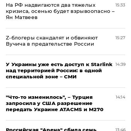
На РФ надвигаются два тяжелых
15:33
кризиса, осенью будет взрывоопасно –
Ян Матвеев
Z-блогеры скандалят и обвиняют
15:27
Вучича в предательстве России
У Украины уже есть доступ к Starlink
14:39
над территорией России: в одной
специальной зоне – СМИ
​"Что-то изменилось", – Турция
14:14
запросила у США разрешение
передать Украине ATACMS и M270
​Российская "Арена" сбила семь
13:46