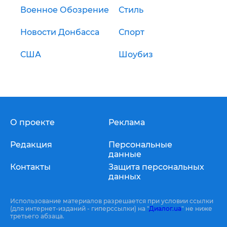
Военное Обозрение
Стиль
Новости Донбасса
Спорт
США
Шоубиз
О проекте
Реклама
Редакция
Персональные
данные
Контакты
Защита персональных
данных
Использование материалов разрешается при условии ссылки
(для интернет-изданий - гиперссылки) на "
Диалог.ua
" не ниже
третьего абзаца.