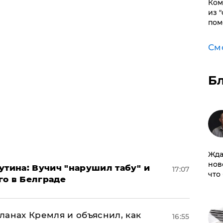
Ком
из 
пом
См
Б
Жда
нов
утина: Вучич "нарушил табу" и
17:07
что
го в Белграде
ланах Кремля и объяснил, как
16:55