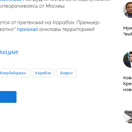
отворачиваясь от Москвы.
тся от претензий на Карабах. Премьер-
Муж
запно"
признал
анклавы территорией
"вы
АКЦИИ!
Азербайджан
Карабах
Видео
Ков
Кре
нов