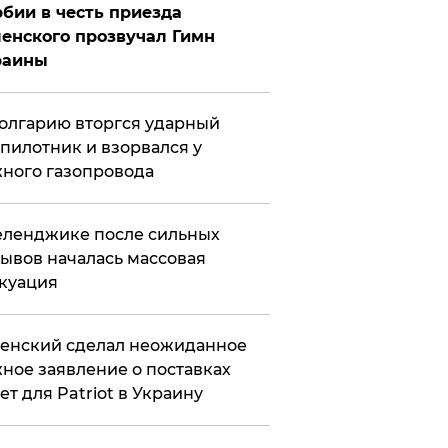
бии в честь приезда
енского прозвучал Гимн
раины
олгарию вторгся ударный
пилотник и взорвался у
ного газопровода
еленджике после сильных
ывов началась массовая
куация
енский сделал неожиданное
ное заявление о поставках
ет для Patriot в Украину