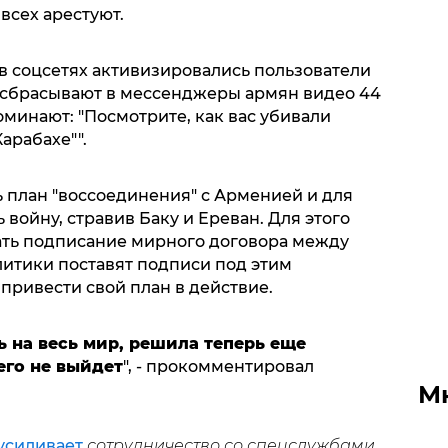
сех арестуют.
я в соцсетях активизировались пользователи
 сбрасывают в мессенджеры армян видео 44
минают: "Посмотрите, как вас убивали
арабахе"".
ть план "воссоединения" с Арменией и для
войну, стравив Баку и Ереван. Для этого
вать подписание мирного договора между
литики поставят подписи под этим
привести свой план в действие.
ь на весь мир, решила теперь еще
его не выйдет
", - прокомментировал
М
усиливает
сотрудничество со спецслужбами