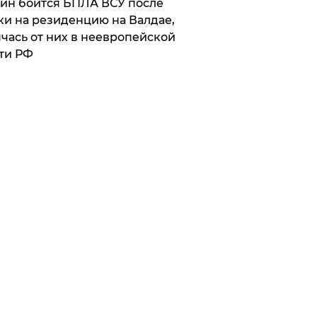
ин боится БПЛА ВСУ после
ки на резиденцию на Валдае,
чась от них в неевропейской
ти РФ