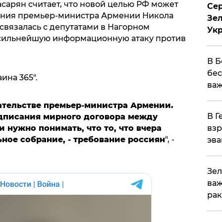
сарян считает, что новой целью РФ может
Сер
ления премьер-министра Армении Никола
Зел
связалась с депутатами в Нагорном
Ук
 сильнейшую информационную атаку против
В Б
бес
ина 365".
важ
ательстве премьер-министра Армении.
В Г
дписания мирного договора между
нужно понимать, что то, что вчера
взр
ное собрание, - требование россиян
", -
эва
Зел
важ
рак