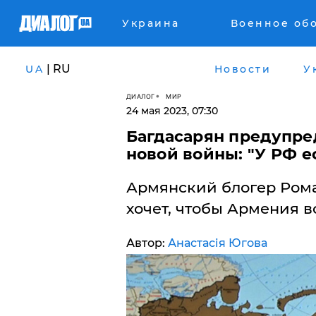
Украина
Военное об
| RU
UA
Новости
У
ДИАЛОГ
МИР
24 мая 2023, 07:30
Багдасарян предупре
новой войны: "У РФ е
Армянский блогер Рома
хочет, чтобы Армения в
Автор:
Анастасія Югова