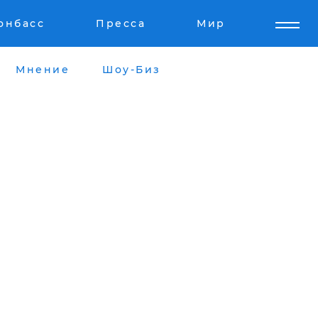
онбасс
Пресса
Мир
Мнение
Шоу-Биз