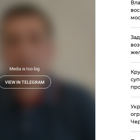
Вла
вос
мос
Зад
воз
жел
Кр
суп
про
Укр
огр
Чер