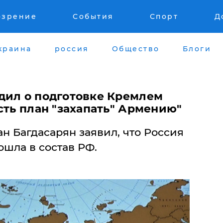
озрение
События
Спорт
Д
краина
россия
Общество
Блоги
дил о подготовке Кремлем
сть план "захапать" Армению"
н Багдасарян заявил, что Россия
ошла в состав РФ.