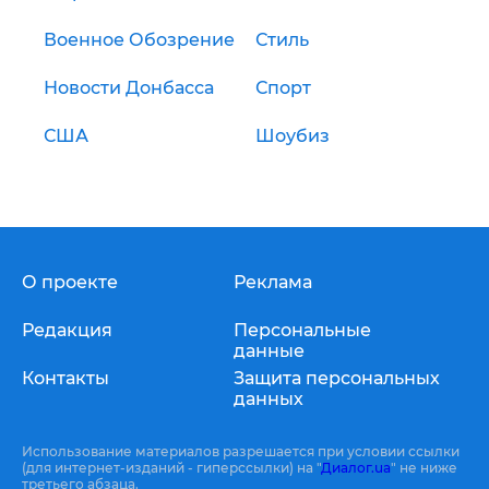
Военное Обозрение
Стиль
Новости Донбасса
Спорт
США
Шоубиз
О проекте
Реклама
Редакция
Персональные
данные
Контакты
Защита персональных
данных
Использование материалов разрешается при условии ссылки
(для интернет-изданий - гиперссылки) на "
Диалог.ua
" не ниже
третьего абзаца.