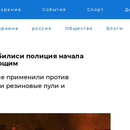
озрение
События
Спорт
Д
краина
россия
Общество
Блоги
Тбилиси полиция начала
ующим
ие применили против
и резиновые пули и