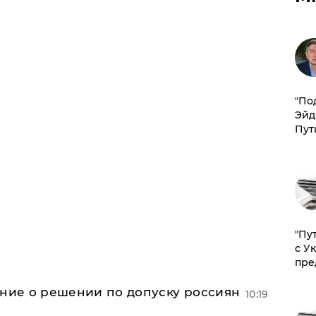
​"По
Эйд
Пут
"Пу
с У
пре
ение о решении по допуску россиян
10:19