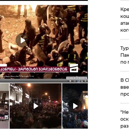
Кре
кош
ата
ког
Тур
Пак
по 
В С
вве
про
​"Н
оск
раз