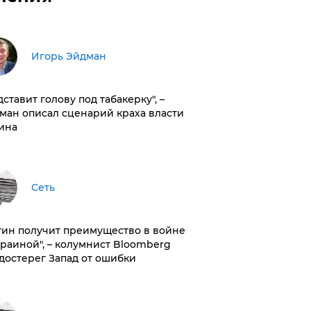
Игорь Эйдман
дставит голову под табакерку", –
ман описал сценарий краха власти
ина
Сеть
тин получит преимущество в войне
краиной", – колумнист Bloomberg
достерег Запад от ошибки