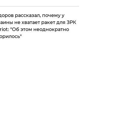
оров рассказал, почему у
аины не хватает ракет для ЗРК
riot: "Об этом неоднократно
орилось"