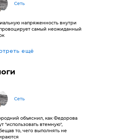
Сеть
иальную напряженность внутри
провоцирует самый неожиданный
ок
отреть ещё
логи
Сеть
ородний объяснил, как Федорова
ут "использовать втемную",
бещав то, чего выполнять не
ираются