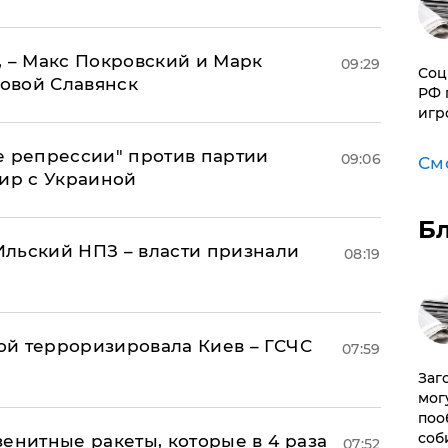
, – Макс Покровский и Марк
09:29
Соц
овой Славянск
РФ 
игр
е репрессии" против партии
09:06
См
мир с Украиной
Б
льский НПЗ – власти признали
08:19
й терроризировала Киев – ГСЧС
07:59
Заг
мог
поо
соб
енитные ракеты, которые в 4 раза
07:52