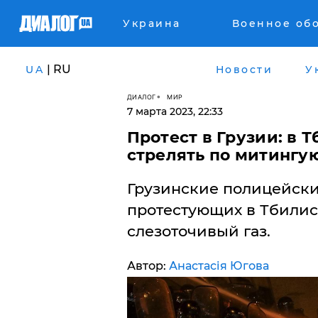
Украина
Военное об
| RU
UA
Новости
У
ДИАЛОГ
МИР
7 марта 2023, 22:33
Протест в Грузии: в 
стрелять по митинг
Грузинские полицейск
протестующих в Тбилис
слезоточивый газ.
Автор:
Анастасія Югова