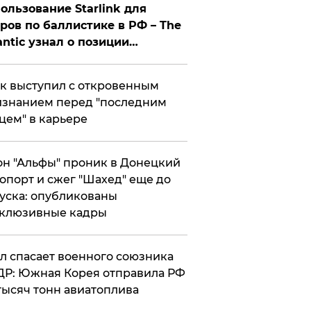
ользование Starlink для
ров по баллистике в РФ – The
antic узнал о позиции
знесмена
к выступил с откровенным
знанием перед "последним
цем" в карьере
н "Альфы" проник в Донецкий
опорт и сжег "Шахед" еще до
уска: опубликованы
склюзивные кадры
ул спасает военного союзника
Р: Южная Корея отправила РФ
тысяч тонн авиатоплива