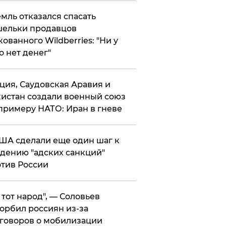
мль отказался спасать
ельки продавцов
кованного Wildberries: "Ни у
о нет денег"
ция, Саудовская Аравия и
истан создали военный союз
примеру НАТО: Иран в гневе
ША сделали еще один шаг к
дению "адских санкций"
тив России
е тот народ", — Соловьев
орбил россиян из-за
говоров о мобилизации