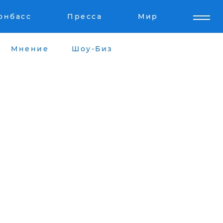
онбасс
Пресса
Мир
Мнение
Шоу-Биз