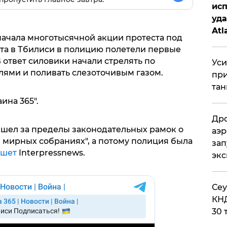
исп
уда
Atl
начала многотысячной акции протеста под
би
та в Тбилиси в полицию полетели первые
В ответ силовики начали стрелять по
Уси
ями и поливать слезоточивым газом.
при
тан
ина 365".
Дро
ышел за пределы законодательных рамок о
аэр
 мирных собраниях", а потому полиция была
зап
ишет
Interpressnews.
эк
​Се
КНД
30 