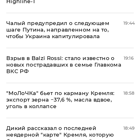
Highline-T
Чалый предупредил о следующем
19:44
шаге Путина, направленном на то,
чтобы Украина капитулировала
Взрыв в Balzi Rossi: стало известно о
19:16
новых пострадавших в семье Главкома
ВКС РФ
​"МоЛоЧКа" бьет по карману Кремля:
18:58
экспорт зерна −37,6 %, масла вдвое,
уголь в коллапсе
Дикий рассказал о последней
18:49
неядерной "карте" Кремля, которую