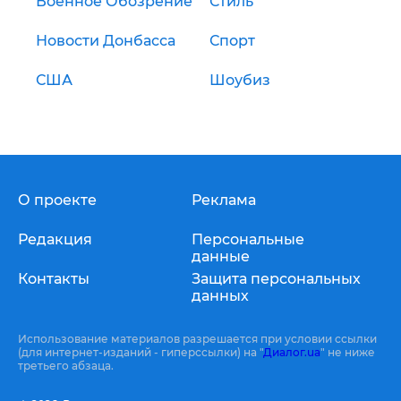
Военное Обозрение
Стиль
Новости Донбасса
Спорт
США
Шоубиз
О проекте
Реклама
Редакция
Персональные
данные
Контакты
Защита персональных
данных
Использование материалов разрешается при условии ссылки
(для интернет-изданий - гиперссылки) на "
Диалог.ua
" не ниже
третьего абзаца.