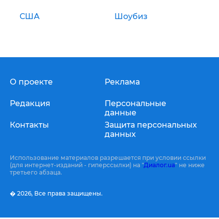
США
Шоубиз
О проекте
Реклама
Редакция
Персональные
данные
Контакты
Защита персональных
данных
Использование материалов разрешается при условии ссылки
(для интернет-изданий - гиперссылки) на "
Диалог.ua
" не ниже
третьего абзаца.
� 2026,
Все права защищены.