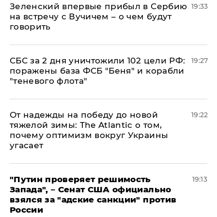
Зеленский впервые прибыл в Сербию
19:33
на встречу с Вучичем – о чем будут
говорить
СБС за 2 дня уничтожили 102 цели РФ:
19:27
поражены база ФСБ "Беня" и корабли
"теневого флота"
От надежды на победу до новой
19:22
тяжелой зимы: The Atlantic о том,
почему оптимизм вокруг Украины
угасает
"Путин проверяет решимость
19:13
Запада", – Сенат США официально
взялся за "адские санкции" против
России