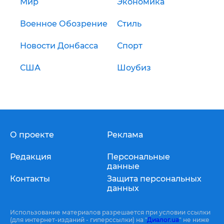
Мир
Экономика
Военное Обозрение
Стиль
Новости Донбасса
Спорт
США
Шоубиз
О проекте
Реклама
Редакция
Персональные
данные
Контакты
Защита персональных
данных
Использование материалов разрешается при условии ссылки
(для интернет-изданий - гиперссылки) на "
Диалог.ua
" не ниже