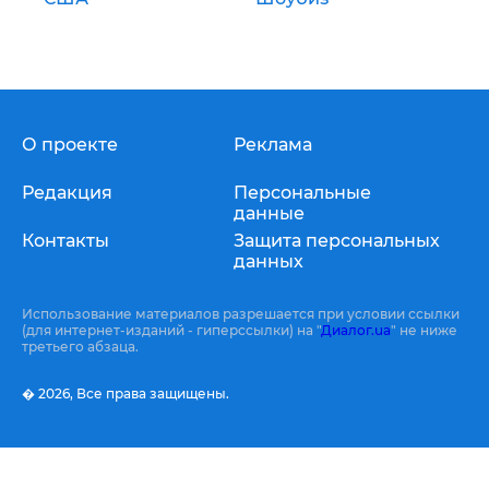
О проекте
Реклама
Редакция
Персональные
данные
Контакты
Защита персональных
данных
Использование материалов разрешается при условии ссылки
(для интернет-изданий - гиперссылки) на "
Диалог.ua
" не ниже
третьего абзаца.
� 2026,
Все права защищены.