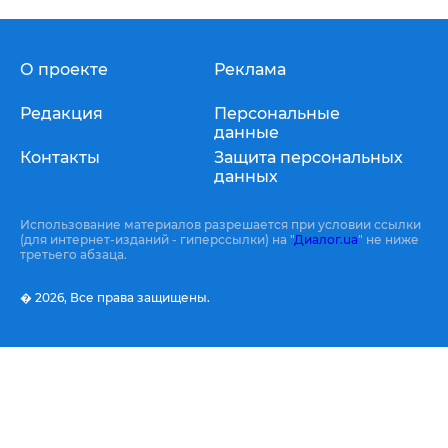
О проекте
Реклама
Редакция
Персональные
данные
Контакты
Защита персональных
данных
Использование материалов разрешается при условии ссылки
(для интернет-изданий - гиперссылки) на "
Диалог.ua
" не ниже
третьего абзаца.
� 2026,
Все права защищены.