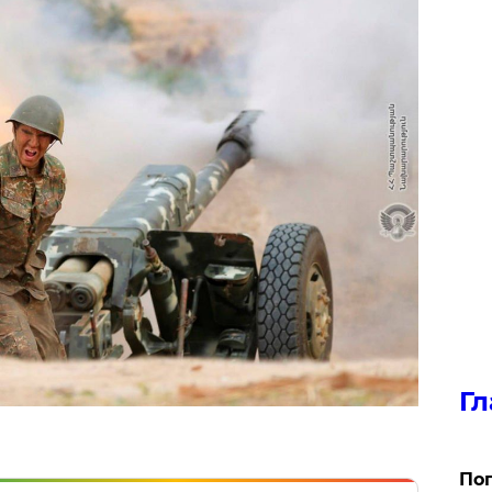
Гл
Поп