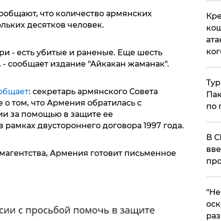
общают, что количество армянских
Кре
льких десятков человек.
кош
ата
ког
ри - есть убитые и раненые. Еще шесть
 - сообщает издание "Айкакан жаманак".
Тур
ообщает
: секретарь армянского Совета
Пак
 о том, что Армения обратилась с
по 
и за помощью в защите ее
 рамках двустороннего договора 1997 года.
В С
вве
магентства, Армения готовит письменное
про
​"Н
оск
раз