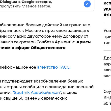
Dialog.ua в Google сегодня,
исп
✓
пропустить главное завтра.
уда
Atl
би
обновлении боевых действий на границе с
братились к Москве с призывом защищать
Уси
и согласно двухстороннему договору от
при
 заявил секретарь Совбеза Армении:
Армен
тан
ением
в эфире Общественного
Дро
аэр
 информационное
агентство ТАСС.
зап
эк
н подтверждает возобновления боевых
оны страны сообщило о ликвидации военной
​Се
ении.
"Sputnik Азербайджан"
, в свою
КНД
 и свыше 50 раненых армянских
30 