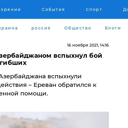
озрение
События
Спорт
Д
краина
россия
Общество
Блоги
16 ноября 2021, 14:16
зербайджаном вспыхнул бой
огибших
 Азербайджана вспыхнули
ействия – Ереван обратился к
оенной помощи.