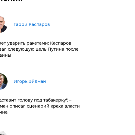
Гарри Каспаров
ет ударить ракетами: Каспаров
вал следующую цель Путина после
аины
Игорь Эйдман
дставит голову под табакерку", –
ман описал сценарий краха власти
ина