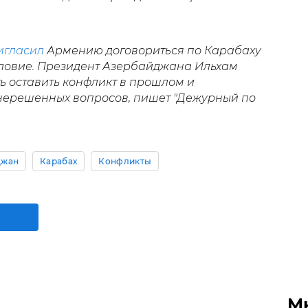
игласил
Армению договориться по Карабаху
словие. Президент Азербайджана Ильхам
ь оставить конфликт в прошлом и
нерешенных вопросов, пишет "Дежурный по
джан
Карабах
Конфликты
М