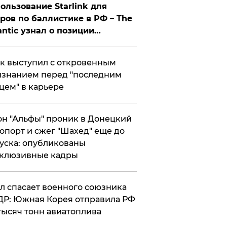
ользование Starlink для
ров по баллистике в РФ – The
antic узнал о позиции
знесмена
к выступил с откровенным
знанием перед "последним
цем" в карьере
н "Альфы" проник в Донецкий
опорт и сжег "Шахед" еще до
уска: опубликованы
склюзивные кадры
ул спасает военного союзника
Р: Южная Корея отправила РФ
тысяч тонн авиатоплива