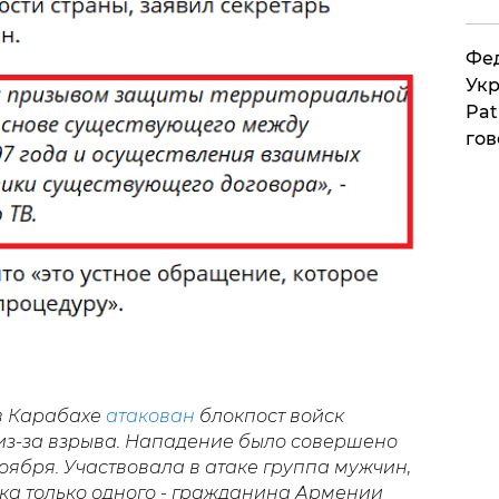
Фед
Укр
Pat
гов
 в Карабахе
атакован
блокпост войск
из-за взрыва. Нападение было совершено
ноября. Участвовала в атаке группа мужчин,
ока только одного - гражданина Армении