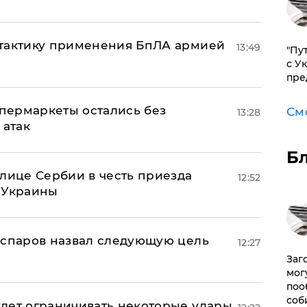
 тактику применения БпЛА армией
13:49
"Пу
с У
пре
пермаркеты остались без
См
13:28
 атак
Б
олице Сербии в честь приезда
12:52
 Украины
аспаров назвал следующую цель
12:27
Заг
мог
поо
соб
дет ограничивать некоторые удары