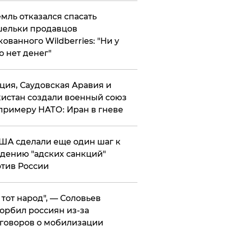
мль отказался спасать
ельки продавцов
кованного Wildberries: "Ни у
о нет денег"
ция, Саудовская Аравия и
истан создали военный союз
примеру НАТО: Иран в гневе
ША сделали еще один шаг к
дению "адских санкций"
тив России
е тот народ", — Соловьев
орбил россиян из-за
говоров о мобилизации