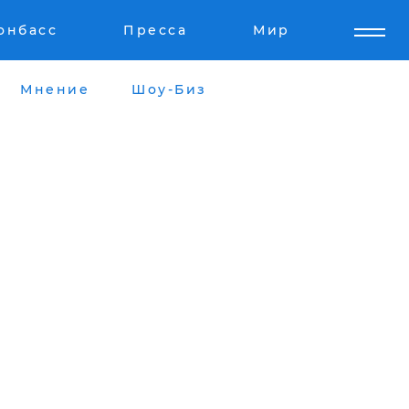
онбасс
Пресса
Мир
Мнение
Шоу-Биз