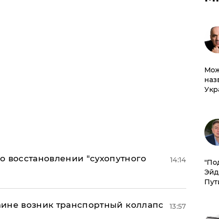
Мож
наз
Укр
о восстановлении "сухопутного
14:14
​"По
Эйд
Пут
раине возник транспортный коллапс
13:57