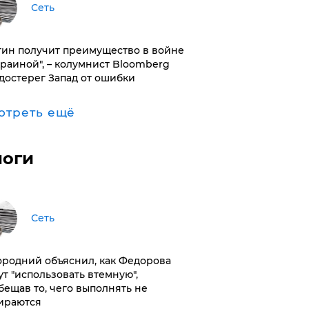
Сеть
тин получит преимущество в войне
краиной", – колумнист Bloomberg
достерег Запад от ошибки
отреть ещё
логи
Сеть
ородний объяснил, как Федорова
ут "использовать втемную",
бещав то, чего выполнять не
ираются