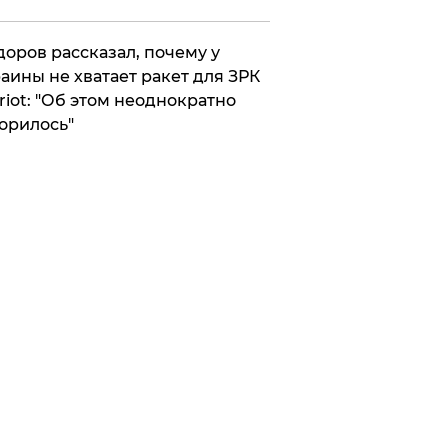
оров рассказал, почему у
аины не хватает ракет для ЗРК
riot: "Об этом неоднократно
орилось"