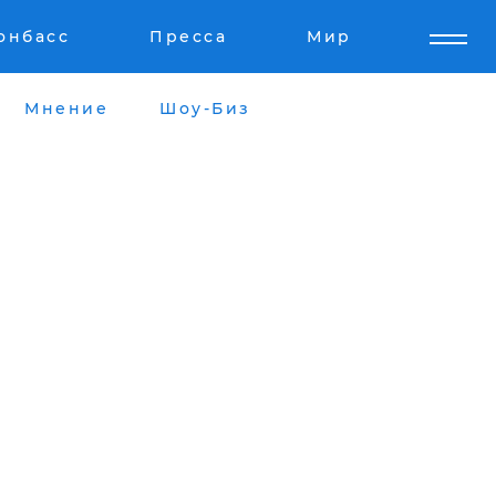
онбасс
Пресса
Мир
Мнение
Шоу-Биз