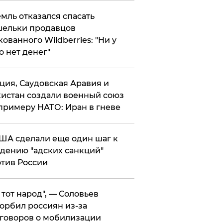
мль отказался спасать
ельки продавцов
кованного Wildberries: "Ни у
о нет денег"
ция, Саудовская Аравия и
истан создали военный союз
примеру НАТО: Иран в гневе
ША сделали еще один шаг к
дению "адских санкций"
тив России
е тот народ", — Соловьев
орбил россиян из-за
говоров о мобилизации