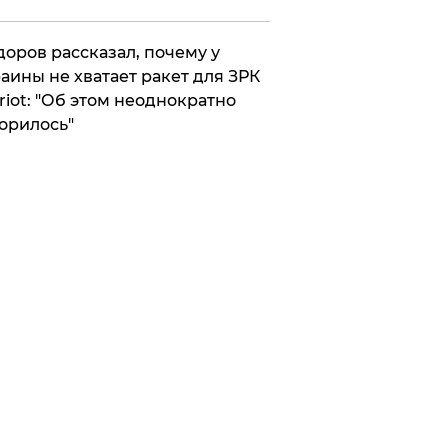
оров рассказал, почему у
аины не хватает ракет для ЗРК
riot: "Об этом неоднократно
орилось"