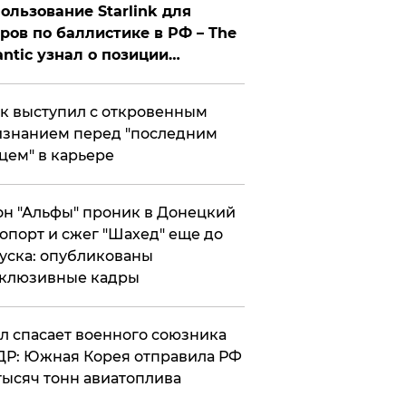
ользование Starlink для
ров по баллистике в РФ – The
antic узнал о позиции
знесмена
к выступил с откровенным
знанием перед "последним
цем" в карьере
н "Альфы" проник в Донецкий
опорт и сжег "Шахед" еще до
уска: опубликованы
склюзивные кадры
ул спасает военного союзника
Р: Южная Корея отправила РФ
тысяч тонн авиатоплива