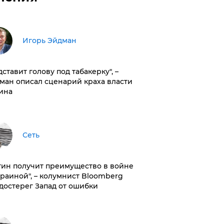
Игорь Эйдман
дставит голову под табакерку", –
ман описал сценарий краха власти
ина
Сеть
тин получит преимущество в войне
краиной", – колумнист Bloomberg
достерег Запад от ошибки