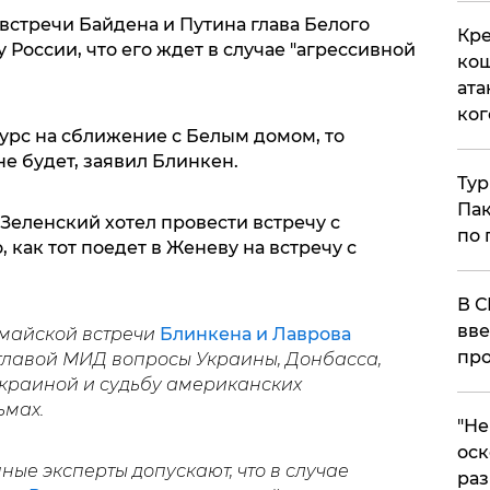
 встречи Байдена и Путина глава Белого
Кре
 России, что его ждет в случае "агрессивной
кош
ата
ког
урс на сближение с Белым домом, то
е будет, заявил Блинкен.
Тур
Пак
еленский хотел провести встречу с
по 
 как тот поедет в Женеву на встречу с
В С
вве
 майской встречи
Блинкена и Лаврова
про
 главой МИД вопросы Украины, Донбасса,
Украиной и судьбу американских
ьмах.
​"Н
оск
ые эксперты допускают, что в случае
раз