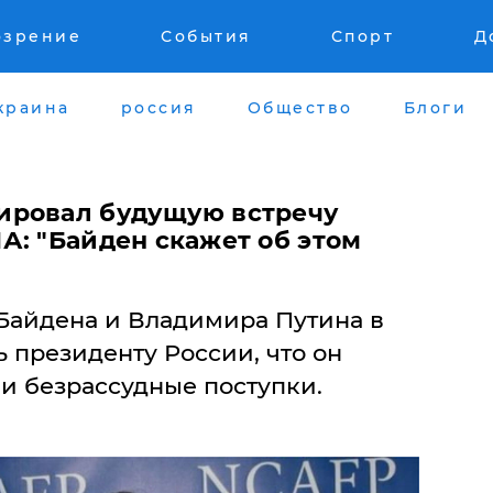
озрение
События
Спорт
Д
краина
россия
Общество
Блоги
ировал будущую встречу
А: "Байден скажет об этом
Байдена и Владимира Путина в
 президенту России, что он
 и безрассудные поступки.