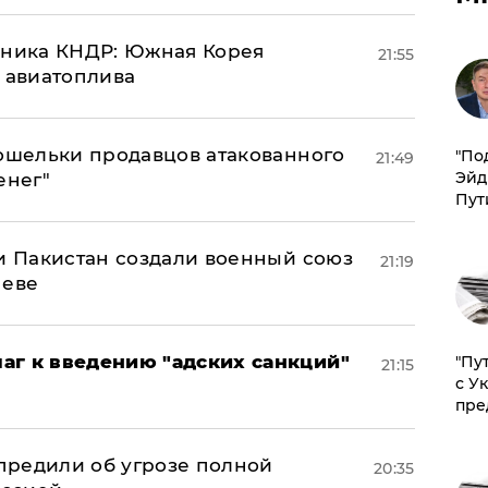
юзника КНДР: Южная Корея
21:55
н авиатоплива
кошельки продавцов атакованного
​"По
21:49
Эйд
енег"
Пут
 и Пакистан создали военный союз
21:19
неве
аг к введению "адских санкций"
"Пу
21:15
с У
пре
предили об угрозе полной
20:35