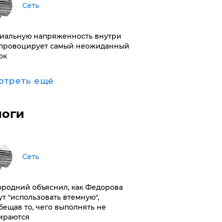
Сеть
иальную напряженность внутри
провоцирует самый неожиданный
ок
отреть ещё
логи
Сеть
ородний объяснил, как Федорова
ут "использовать втемную",
бещав то, чего выполнять не
ираются