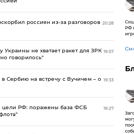
оссией
Соц
 оскорбил россиян из-за разговоров
20:28
РФ 
игр
См
у Украины не хватает ракет для ЗРК
19:57
тно говорилось"
Б
в Сербию на встречу с Вучичем – о
19:33
2 цели РФ: поражены база ФСБ
19:27
Заг
флота"
мог
поо
соб