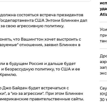
исп
уда
Atl
 должна состояться встреча президентов
би
 Госдепартамента США Энтони Блинкен дал
 за свою агрессивную политику.
Уси
при
нять, что Вашингтон хочет выстроить с
тан
азуемые" отношения, заявил Блинкен в
Дро
аэр
если в будущем Россия и дальше будет
зап
и безрассудную политику, то США и ее
эк
 Кремлю.
 Джо Байден будет встречаться с
​Се
", а "из-за агрессии". При этом Блинкен
КНД
 американские правительственные сайты.
30 