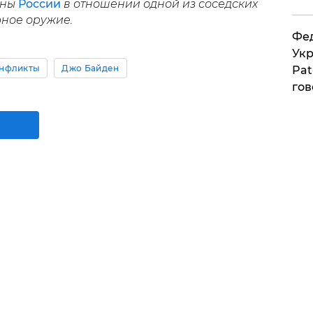
оны
России
в отношении одной из соседских
рное оружие.
Фед
Укр
нфликты
Джо Байден
Pat
гов