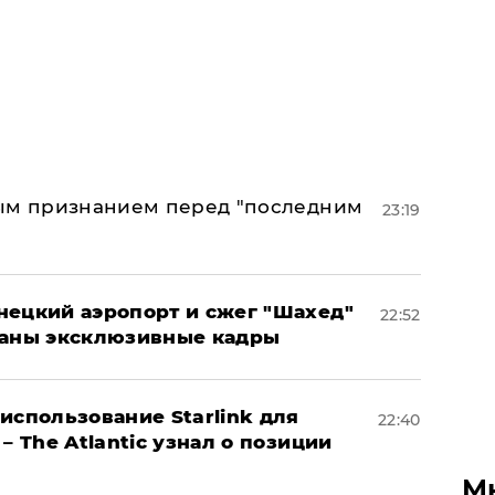
ным признанием перед "последним
23:19
нецкий аэропорт и сжег "Шахед"
22:52
ваны эксклюзивные кадры
использование Starlink для
22:40
– The Atlantic узнал о позиции
М