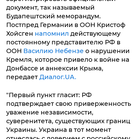
документ, так называемый
Будапештский меморандум.
Постпред Германии в ООН Кристоф
Хойсген
напомнил
действующему
постоянному представителю РФ в
ООН
Василию Небензе
о нарушении
Кремля, которое привело к войне на
Донбассе и аннексии Крыма,
передает
Диалог.UA.
"Первый пункт гласит: РФ
подтверждает свою приверженность
уважение независимости,
суверенитета, существующих границ
Украины. Украина в тот момент
отнеслась с доверием с российскому