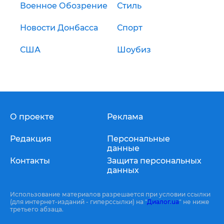
Военное Обозрение
Стиль
Новости Донбасса
Спорт
США
Шоубиз
О проекте
Реклама
Редакция
Персональные
данные
Контакты
Защита персональных
данных
Использование материалов разрешается при условии ссылки
(для интернет-изданий - гиперссылки) на "
Диалог.ua
" не ниже
третьего абзаца.