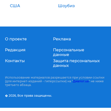
США
Шоубиз
О проекте
Реклама
Редакция
Персональные
данные
Контакты
Защита персональных
данных
Использование материалов разрешается при условии ссылки
(для интернет-изданий - гиперссылки) на "
Диалог.ua
" не ниже
третьего абзаца.
� 2026,
Все права защищены.