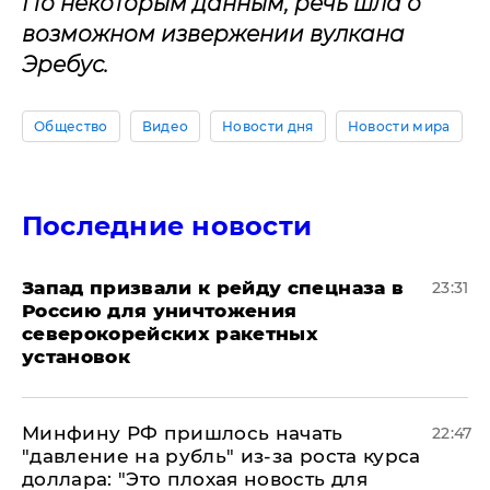
По некоторым данным, речь шла о
возможном извержении вулкана
Эребус.
Общество
Видео
Новости дня
Новости мира
Последние новости
Запад призвали к рейду спецназа в
23:31
Россию для уничтожения
северокорейских ракетных
установок
Минфину РФ пришлось начать
22:47
"давление на рубль" из-за роста курса
доллара: "Это плохая новость для