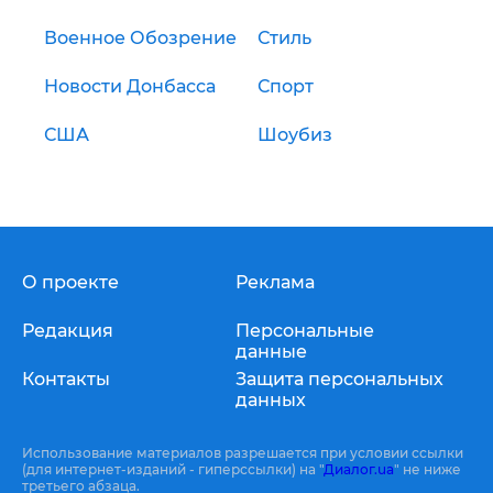
Военное Обозрение
Стиль
Новости Донбасса
Спорт
США
Шоубиз
О проекте
Реклама
Редакция
Персональные
данные
Контакты
Защита персональных
данных
Использование материалов разрешается при условии ссылки
(для интернет-изданий - гиперссылки) на "
Диалог.ua
" не ниже
третьего абзаца.