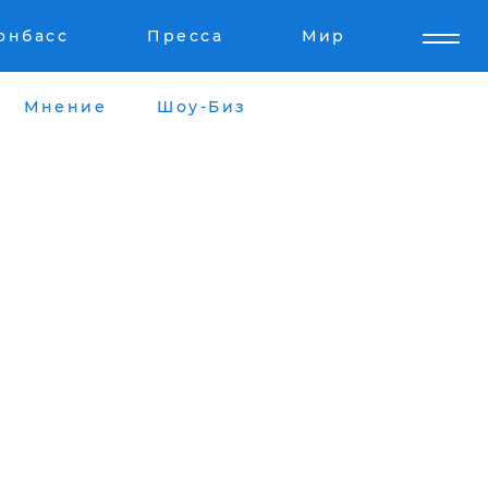
онбасс
Пресса
Мир
Мнение
Шоу-Биз