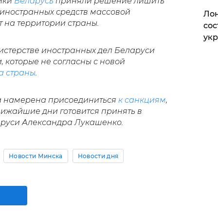
ики
Беларусь
приняли решение лишить
иностранных средств массовой
Лон
 на территории страны.
сос
ук
нистерстве иностранных дел Беларуси
, которые не согласны с новой
а страны
.
а намерена присоединиться
к санкциям
,
лижайшие дни готовится принять в
руси Александра Лукашенко.
Новости Минска
Новости дня