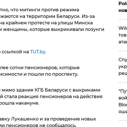
Poi
естно, что митинги против режима
нов
аются на территории Беларуси. Из-за
на крайнем протесте на улицы Минска
​Wi
м женщины, которые выкрикивали лозунги
тов
ата
о ссылкой на
TUT.by
.
Спу
укр
лее сотни пенсионеров, которые
ре
исимости и пошли по проспекту.
и мимо здания КГБ Беларуси с выкриками
"Пу
й стала реакция пенсионеров на действия
вой
рошла накануне.
Blo
ош
авку Лукашенко и за проведение новых
ии пенсионеров не сообщалось.