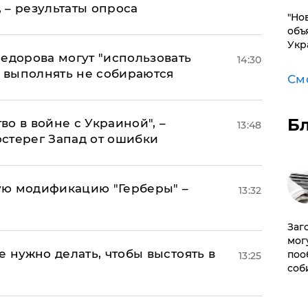
, – результаты опроса
"Но
объ
Укр
едорова могут "использовать
14:30
о выполнять не собираются
См
Б
о в войне с Украиной", –
13:48
стерег Запад от ошибки
ую модификацию "Герберы" –
13:32
Заг
мог
е нужно делать, чтобы выстоять в
поо
13:25
соб