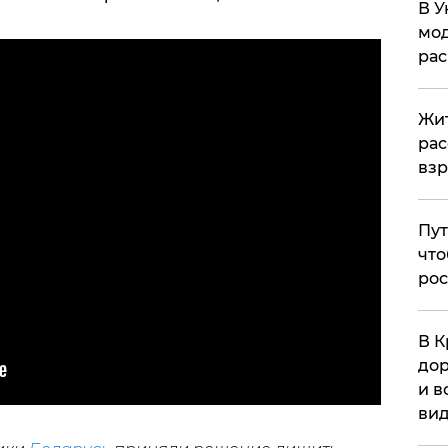
В У
мод
ра
Жит
рас
вз
Пут
что
рос
В К
дор
и в
вид