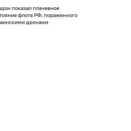
дон показал плачевное
тояние флота РФ, пораженного
раинскими дронами