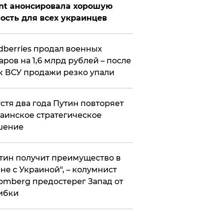
nt анонсировала хорошую
ость для всех украинцев
ldberries продал военных
аров на 1,6 млрд рублей – после
к ВСУ продажи резко упали
стя два года Путин повторяет
аинское стратегическое
шение
тин получит преимущество в
не с Украиной", – колумнист
omberg предостерег Запад от
ибки