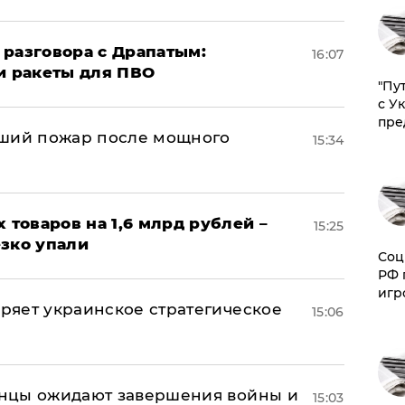
 разговора с Драпатым:
16:07
и ракеты для ПВО
"Пу
с У
пре
йший пожар после мощного
15:34
х товаров на 1,6 млрд рублей –
15:25
езко упали
Соц
РФ 
игр
оряет украинское стратегическое
15:06
аинцы ожидают завершения войны и
15:03