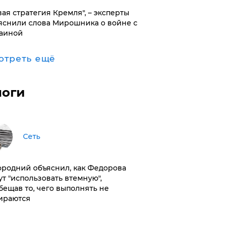
вая стратегия Кремля", – эксперты
яснили слова Мирошника о войне с
аиной
отреть ещё
логи
Сеть
ородний объяснил, как Федорова
ут "использовать втемную",
бещав то, чего выполнять не
ираются