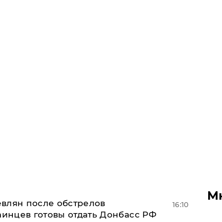
М
влян после обстрелов
16:10
аинцев готовы отдать Донбасс РФ