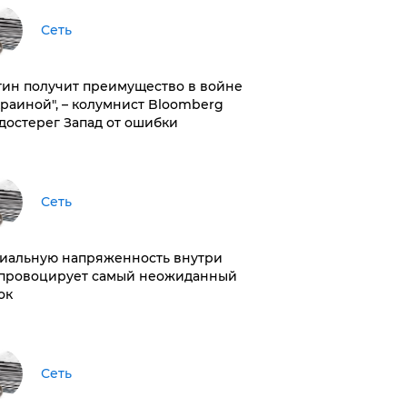
Сеть
тин получит преимущество в войне
краиной", – колумнист Bloomberg
достерег Запад от ошибки
Сеть
иальную напряженность внутри
провоцирует самый неожиданный
ок
Сеть