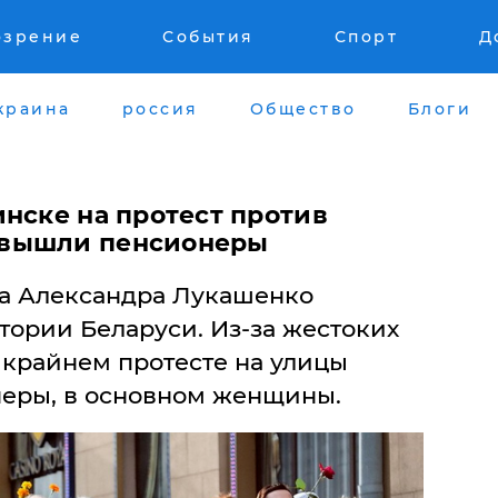
озрение
События
Спорт
Д
краина
россия
Общество
Блоги
нске на протест против
 вышли пенсионеры
а Александра Лукашенко
тории Беларуси. Из-за жестоких
 крайнем протесте на улицы
еры, в основном женщины.