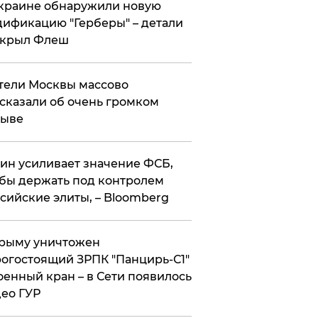
краине обнаружили новую
ификацию "Герберы" – детали
скрыл Флеш
ели Москвы массово
сказали об очень громком
рыве
ин усиливает значение ФСБ,
бы держать под контролем
сийские элиты, – Bloomberg
рыму уничтожен
огостоящий ЗРПК "Панцирь-С1"
оенный кран – в Сети появилось
ео ГУР