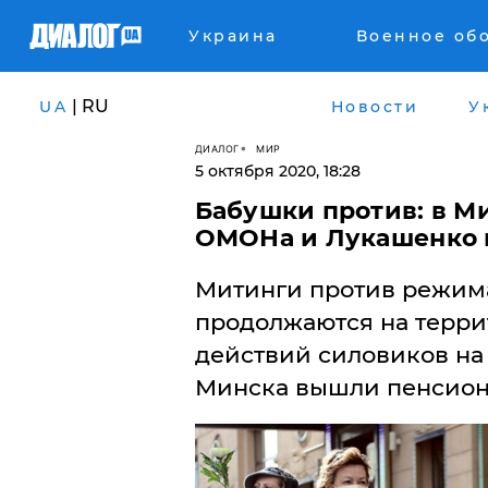
Украина
Военное об
| RU
UA
Новости
У
ДИАЛОГ
МИР
5 октября 2020, 18:28
Бабушки против: в Ми
ОМОНа и Лукашенко
Митинги против режим
продолжаются на терри
действий силовиков на
Минска вышли пенсион