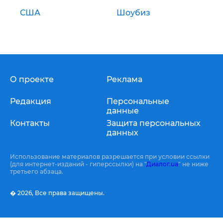
США
Шоубиз
О проекте
Реклама
Редакция
Персональные
данные
Контакты
Защита персональных
данных
Использование материалов разрешается при условии ссылки
(для интернет-изданий - гиперссылки) на "
Диалог.ua
" не ниже
третьего абзаца.
� 2026,
Все права защищены.