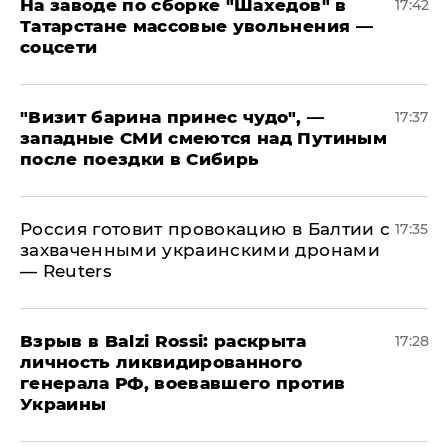
На заводе по сборке "Шахедов" в
17:42
Татарстане массовые увольнения —
соцсети
"Визит барина принес чудо", —
17:37
западные СМИ смеются над Путиным
после поездки в Сибирь
​Россия готовит провокацию в Балтии с
17:35
захваченными украинскими дронами
— Reuters
​Взрыв в Balzi Rossi: раскрыта
17:28
личность ликвидированного
генерала РФ, воевавшего против
Украины