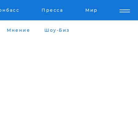
онбасс
Пресса
Мир
Мнение
Шоу-Биз