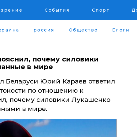
озрение
События
Спорт
Д
краина
россия
Общество
Блоги
пояснил, почему силовики
манные в мире
л Беларуси Юрий Караев ответил
стокости по отношению к
ил, почему силовики Лукашенко
нными в мире.