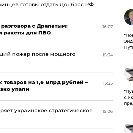
аинцев готовы отдать Донбасс РФ
 разговора с Драпатым:
16:07
и ракеты для ПВО
​"По
Эйд
Пут
йший пожар после мощного
15:34
х товаров на 1,6 млрд рублей –
15:25
езко упали
"Пу
с У
пре
оряет украинское стратегическое
15:06