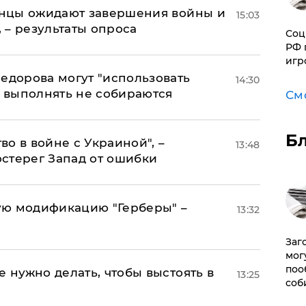
аинцы ожидают завершения войны и
15:03
, – результаты опроса
Соц
РФ 
игр
едорова могут "использовать
14:30
о выполнять не собираются
См
Б
о в войне с Украиной", –
13:48
стерег Запад от ошибки
ую модификацию "Герберы" –
13:32
Заг
мог
поо
е нужно делать, чтобы выстоять в
13:25
соб