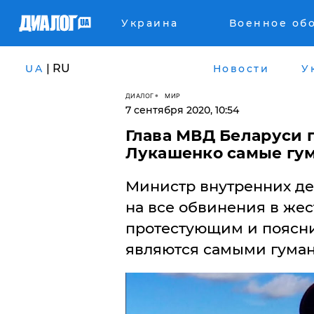
Украина
Военное об
| RU
UA
Новости
У
ДИАЛОГ
МИР
7 сентября 2020, 10:54
Глава МВД Беларуси 
Лукашенко самые гу
Министр внутренних де
на все обвинения в же
протестующим и поясн
являются самыми гума