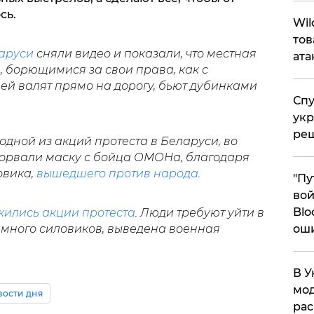
сь.
​Wi
тов
аруси
сняли видео и показали, что местная
ата
 борющимися за свои права, как с
й валят прямо на дорогу, бьют дубинками
Спу
укр
ре
 одной из акций протеста в Беларуси, во
орвали маску с бойца ОМОНа, благодаря
овика,
вышедшего против народа
.
"Пу
вой
Blo
ились акции протеста
. Люди требуют уйти в
 много силовиков, выведена военная
ош
В У
мод
вости дня
ра