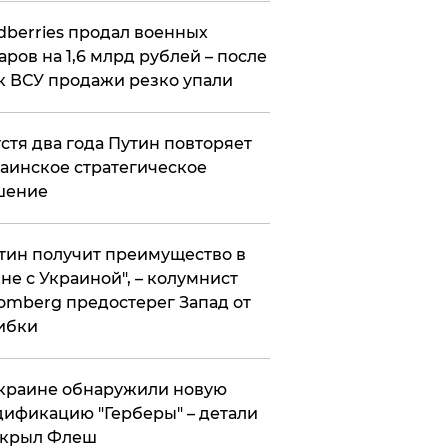
ldberries продал военных
аров на 1,6 млрд рублей – после
к ВСУ продажи резко упали
стя два года Путин повторяет
аинское стратегическое
шение
тин получит преимущество в
не с Украиной", – колумнист
omberg предостерег Запад от
ибки
краине обнаружили новую
ификацию "Герберы" – детали
скрыл Флеш