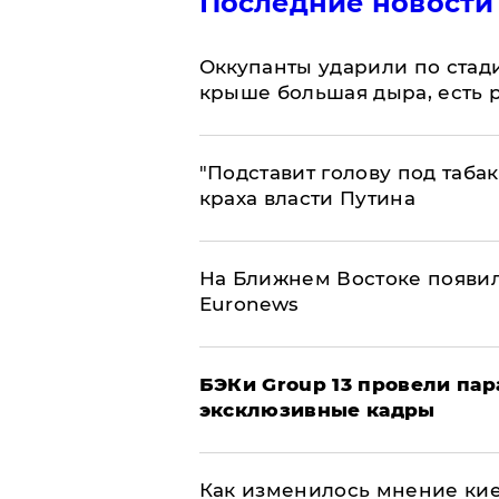
Последние новости
Оккупанты ударили по стад
крыше большая дыра, есть 
​"Подставит голову под таба
краха власти Путина
На Ближнем Востоке появил
Euronews
​БЭКи Group 13 провели па
эксклюзивные кадры
Как изменилось мнение кие