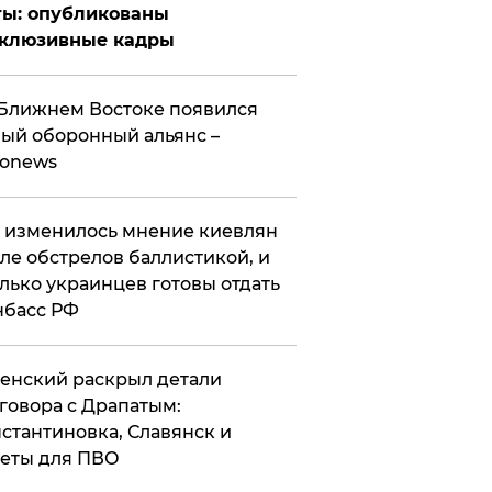
ты: опубликованы
склюзивные кадры
Ближнем Востоке появился
ый оборонный альянс –
ronews
 изменилось мнение киевлян
ле обстрелов баллистикой, и
лько украинцев готовы отдать
нбасс РФ
ленский раскрыл детали
говора с Драпатым:
стантиновка, Славянск и
еты для ПВО