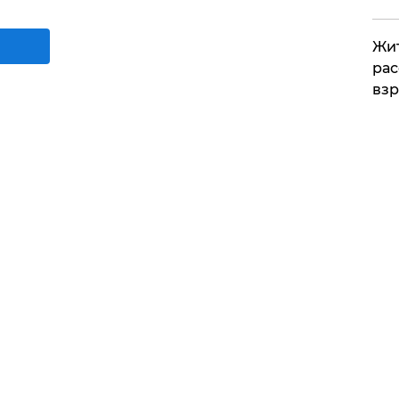
Жит
рас
вз