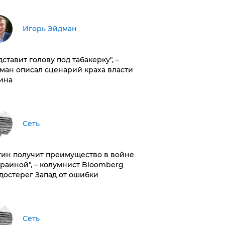
Игорь Эйдман
дставит голову под табакерку", –
ман описал сценарий краха власти
ина
Сеть
тин получит преимущество в войне
краиной", – колумнист Bloomberg
достерег Запад от ошибки
Сеть