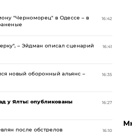
иону "Черноморец" в Одессе – в
16:42
раненые
керку", – Эйдман описал сценарий
16:41
ся новый оборонный альянс –
16:35
рад у Ялты: опубликованы
16:27
М
влян после обстрелов
16:10