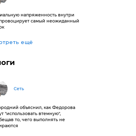
иальную напряженность внутри
провоцирует самый неожиданный
ок
отреть ещё
логи
Сеть
ородний объяснил, как Федорова
ут "использовать втемную",
бещав то, чего выполнять не
ираются