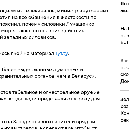
Ял
эк
а одном из телеканалов, министр внутренних
тил на все обвинения в жестокости по
пояснил, почему силовики Лукашенко
На 
мире. Также он сравнил действия
нов
й западных силовиков.
Eu
о ссылкой на материал
Тут.ty
.
Как
пос
ел более выдержанных, гуманных и
ско
ранительных органов, чем в Беларуси.
До
естов табельное и огнестрельное оружие
аях, когда люди представляют угрозу для
​Зе
раз
Кон
рак
то на Западе правоохранители вряд ли
ных выстрелов, а сделают все, чтобы от