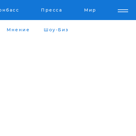
онбасс
Пресса
Мир
Мнение
Шоу-Биз