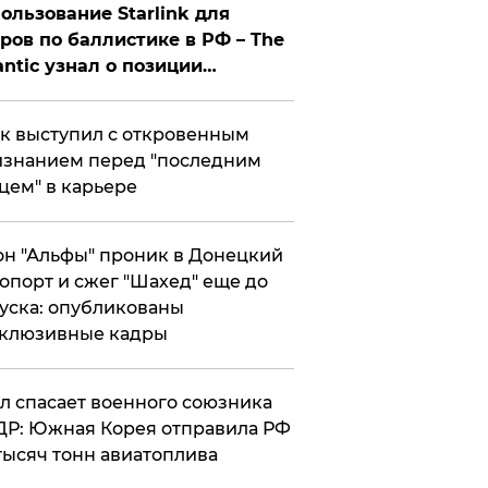
ользование Starlink для
ров по баллистике в РФ – The
antic узнал о позиции
знесмена
к выступил с откровенным
знанием перед "последним
цем" в карьере
н "Альфы" проник в Донецкий
опорт и сжег "Шахед" еще до
уска: опубликованы
склюзивные кадры
ул спасает военного союзника
Р: Южная Корея отправила РФ
тысяч тонн авиатоплива