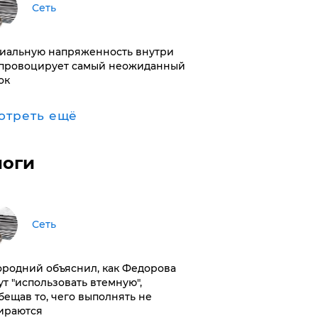
Сеть
иальную напряженность внутри
провоцирует самый неожиданный
ок
отреть ещё
логи
Сеть
ородний объяснил, как Федорова
ут "использовать втемную",
бещав то, чего выполнять не
ираются