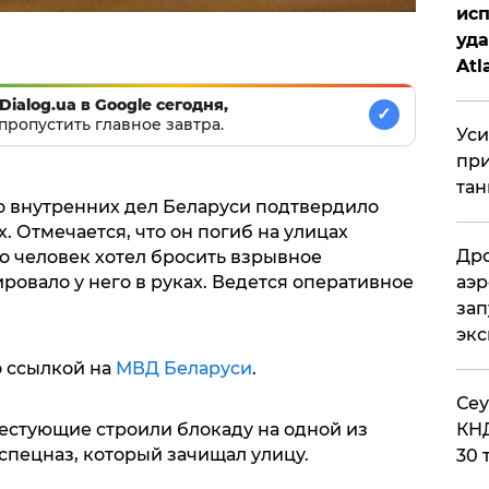
исп
уда
Atl
би
Dialog.ua в Google сегодня,
✓
пропустить главное завтра.
Уси
при
тан
во внутренних дел Беларуси подтвердило
. Отмечается, что он погиб на улицах
Дро
о человек хотел бросить взрывное
ировало у него в руках. Ведется оперативное
аэр
зап
эк
о ссылкой на
МВД Беларуси
.
​Се
тестующие строили блокаду на одной из
КНД
спецназ, который зачищал улицу.
30 