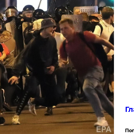
Гл
Поп