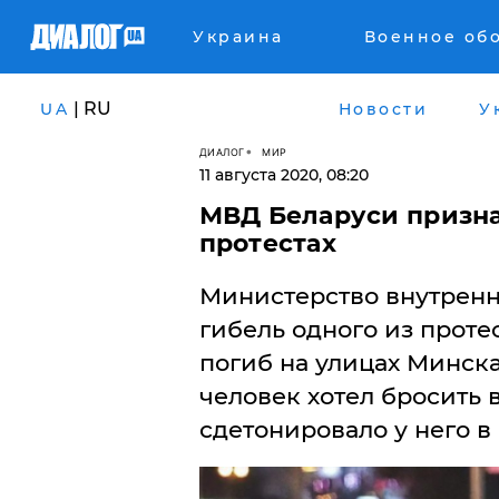
Украина
Военное об
| RU
UA
Новости
У
ДИАЛОГ
МИР
11 августа 2020, 08:20
МВД Беларуси призна
протестах
Министерство внутренн
гибель одного из проте
погиб на улицах Минска
человек хотел бросить 
сдетонировало у него в 