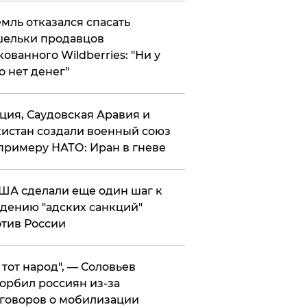
мль отказался спасать
ельки продавцов
кованного Wildberries: "Ни у
о нет денег"
ция, Саудовская Аравия и
истан создали военный союз
примеру НАТО: Иран в гневе
ША сделали еще один шаг к
дению "адских санкций"
тив России
е тот народ", — Соловьев
орбил россиян из-за
говоров о мобилизации