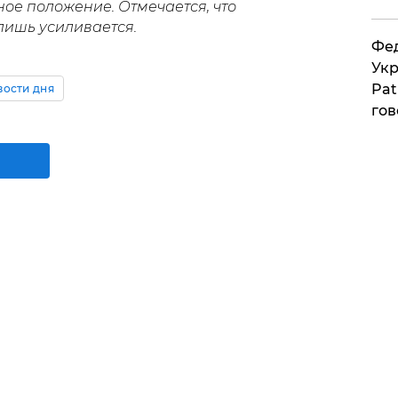
ое положение. Отмечается, что
лишь усиливается.
Фед
Укр
Pat
вости дня
гов