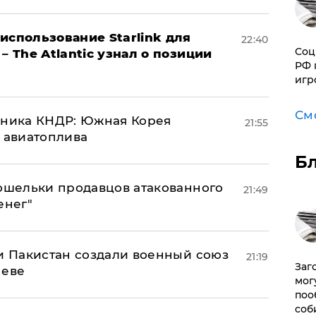
использование Starlink для
22:40
Соц
– The Atlantic узнал о позиции
РФ 
игр
См
юзника КНДР: Южная Корея
21:55
н авиатоплива
Б
кошельки продавцов атакованного
21:49
енег"
 и Пакистан создали военный союз
21:19
Заг
неве
мог
поо
соб