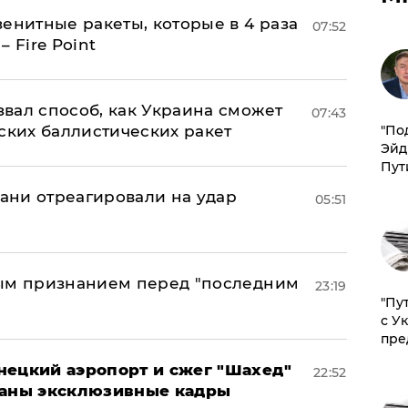
енитные ракеты, которые в 4 раза
07:52
 Fire Point
вал способ, как Украина сможет
07:43
ских баллистических ракет
​"По
Эйд
Пут
рани отреагировали на удар
05:51
ным признанием перед "последним
23:19
"Пу
с У
пре
нецкий аэропорт и сжег "Шахед"
22:52
ваны эксклюзивные кадры