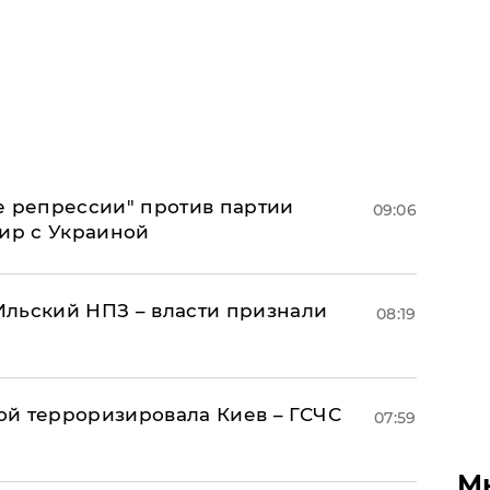
е репрессии" против партии
09:06
мир с Украиной
льский НПЗ – власти признали
08:19
й терроризировала Киев – ГСЧС
07:59
М