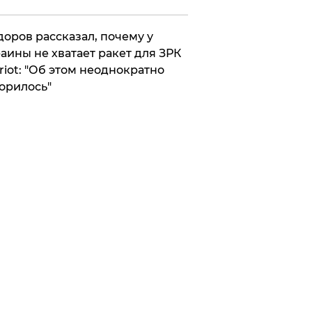
оров рассказал, почему у
аины не хватает ракет для ЗРК
riot: "Об этом неоднократно
орилось"