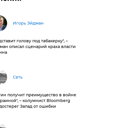
Игорь Эйдман
дставит голову под табакерку", –
ман описал сценарий краха власти
ина
Сеть
тин получит преимущество в войне
краиной", – колумнист Bloomberg
достерег Запад от ошибки