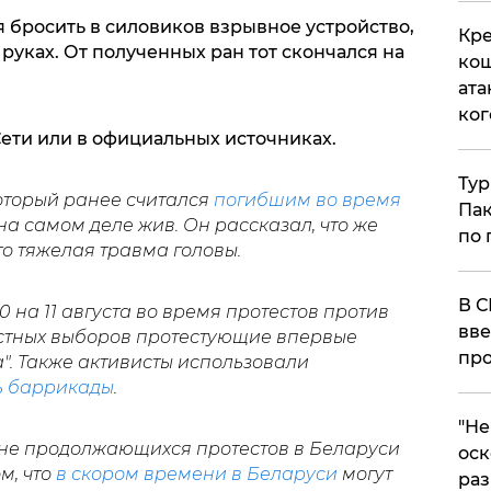
 бросить в силовиков взрывное устройство,
Кре
 руках. От полученных ран тот скончался на
кош
ата
ког
Сети или в официальных источниках.
Тур
оторый ранее считался
погибшим во время
Пак
на самом деле жив. Он рассказал, что же
по 
его тяжелая травма головы.
В С
10 на 11 августа во время протестов против
вве
стных выборов протестующие впервые
про
". Также активисты использовали
ь баррикады
.
​"Н
фоне продолжающихся протестов в Беларуси
оск
м, что
в скором времени в Беларуси
могут
раз