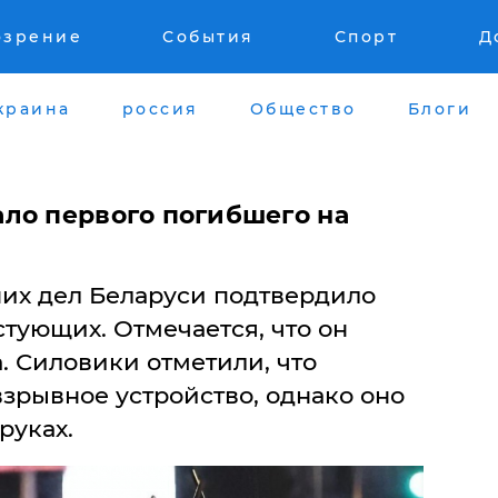
озрение
События
Спорт
Д
краина
россия
Общество
Блоги
ло первого погибшего на
их дел Беларуси подтвердило
стующих. Отмечается, что он
. Силовики отметили, что
взрывное устройство, однако оно
руках.