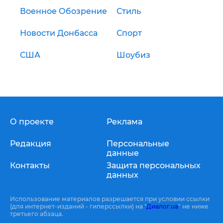
Военное Обозрение
Стиль
Новости Донбасса
Спорт
США
Шоубиз
О проекте
Реклама
Редакция
Персональные
данные
Контакты
Защита персональных
данных
Использование материалов разрешается при условии ссылки
(для интернет-изданий - гиперссылки) на "
Диалог.ua
" не ниже
третьего абзаца.